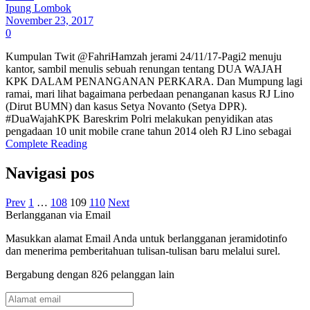
Ipung Lombok
November 23, 2017
0
Kumpulan Twit @FahriHamzah jerami 24/11/17-Pagi2 menuju
kantor, sambil menulis sebuah renungan tentang DUA WAJAH
KPK DALAM PENANGANAN PERKARA. Dan Mumpung lagi
ramai, mari lihat bagaimana perbedaan penanganan kasus RJ Lino
(Dirut BUMN) dan kasus Setya Novanto (Setya DPR).
#DuaWajahKPK Bareskrim Polri melakukan penyidikan atas
pengadaan 10 unit mobile crane tahun 2014 oleh RJ Lino sebagai
Complete Reading
Navigasi pos
Prev
1
…
108
109
110
Next
Berlangganan via Email
Masukkan alamat Email Anda untuk berlangganan jeramidotinfo
dan menerima pemberitahuan tulisan-tulisan baru melalui surel.
Bergabung dengan 826 pelanggan lain
Alamat