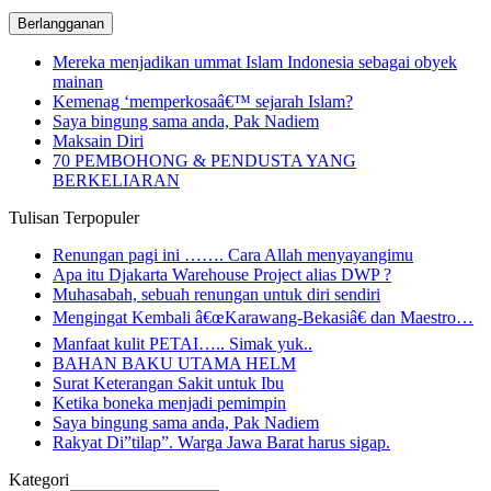
email
Mereka menjadikan ummat Islam Indonesia sebagai obyek
mainan
Kemenag ‘memperkosaâ€™ sejarah Islam?
Saya bingung sama anda, Pak Nadiem
Maksain Diri
70 PEMBOHONG & PENDUSTA YANG
BERKELIARAN
Tulisan Terpopuler
Renungan pagi ini ……. Cara Allah menyayangimu
Apa itu Djakarta Warehouse Project alias DWP ?
Muhasabah, sebuah renungan untuk diri sendiri
Mengingat Kembali â€œKarawang-Bekasiâ€ dan Maestro…
Manfaat kulit PETAI….. Simak yuk..
BAHAN BAKU UTAMA HELM
Surat Keterangan Sakit untuk Ibu
Ketika boneka menjadi pemimpin
Saya bingung sama anda, Pak Nadiem
Rakyat Di”tilap”. Warga Jawa Barat harus sigap.
Kategori