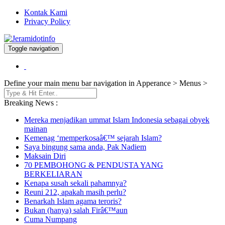
Kontak Kami
Privacy Policy
Toggle navigation
Berita dan Informasi Terkini
Jeramidotinfo
Define your main menu bar navigation in Apperance > Menus >
Breaking News :
Mereka menjadikan ummat Islam Indonesia sebagai obyek
mainan
Kemenag ‘memperkosaâ€™ sejarah Islam?
Saya bingung sama anda, Pak Nadiem
Maksain Diri
70 PEMBOHONG & PENDUSTA YANG
BERKELIARAN
Kenapa susah sekali pahamnya?
Reuni 212, apakah masih perlu?
Benarkah Islam agama teroris?
Bukan (hanya) salah Firâ€™aun
Cuma Numpang