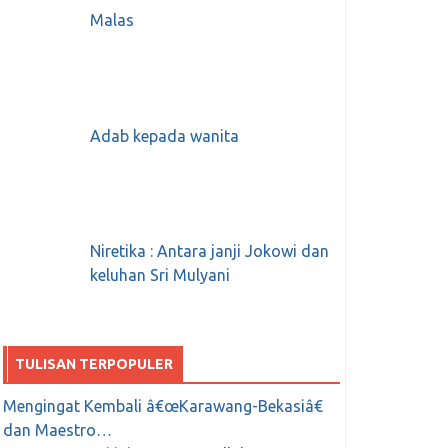
Malas
Adab kepada wanita
Niretika : Antara janji Jokowi dan
keluhan Sri Mulyani
TULISAN TERPOPULER
Mengingat Kembali â€œKarawang-Bekasiâ€
dan Maestro…