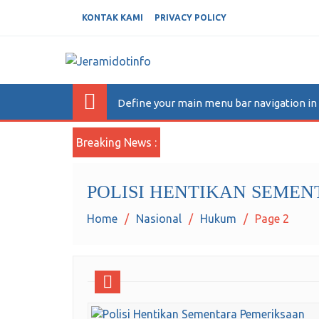
KONTAK KAMI
PRIVACY POLICY
JERAMIDOTINFO
Berita dan Informasi Terkini
Define your main menu bar navigation i
Breaking News :
POLISI HENTIKAN SEMEN
Home
Nasional
Hukum
Page 2