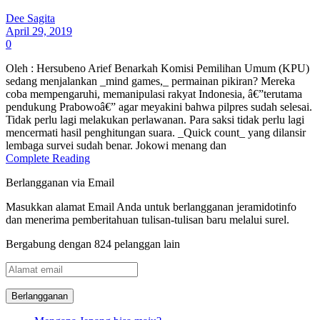
Dee Sagita
April 29, 2019
0
Oleh : Hersubeno Arief Benarkah Komisi Pemilihan Umum (KPU)
sedang menjalankan _mind games,_ permainan pikiran? Mereka
coba mempengaruhi, memanipulasi rakyat Indonesia, â€”terutama
pendukung Prabowoâ€” agar meyakini bahwa pilpres sudah selesai.
Tidak perlu lagi melakukan perlawanan. Para saksi tidak perlu lagi
mencermati hasil penghitungan suara. _Quick count_ yang dilansir
lembaga survei sudah benar. Jokowi menang dan
Complete Reading
Berlangganan via Email
Masukkan alamat Email Anda untuk berlangganan jeramidotinfo
dan menerima pemberitahuan tulisan-tulisan baru melalui surel.
Bergabung dengan 824 pelanggan lain
Alamat
email