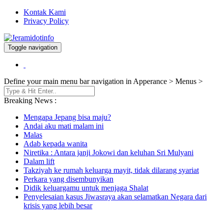
Kontak Kami
Privacy Policy
Toggle navigation
Berita dan Informasi Terkini
Jeramidotinfo
Define your main menu bar navigation in Apperance > Menus >
Breaking News :
Mengapa Jepang bisa maju?
Andai aku mati malam ini
Malas
Adab kepada wanita
Niretika : Antara janji Jokowi dan keluhan Sri Mulyani
Dalam lift
Takziyah ke rumah keluarga mayit, tidak dilarang syariat
Perkara yang disembunyikan
Didik keluargamu untuk menjaga Shalat
Penyelesaian kasus Jiwasraya akan selamatkan Negara dari
krisis yang lebih besar