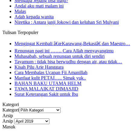
Mengapa Jepang bisa maju?
Andai aku mati malam ini
Malas
Adab kepada wanita
Niretika : Antara janji Jokowi dan keluhan Sri Mulyani
Tulisan Terpopuler
Mengingat Kembali â€œKarawang-Bekasiâ€ dan Maestro…
Renungan pagi ini ……. Cara Allah menyayangimu
Muhasabah, sebuah renungan untuk diri sendiri
Tayamum : tidak bisa berwudhu dengan air, atau tidak…
Kisah Pilu Arie Hanggara
Cara Membalas Ucapan Fii Amanillah
Manfaat kulit PETAI….. Simak yuk..
BAHAN BAKU UTAMA HELM
TAWA MALAIKAT DIMASJID
Surat Keterangan Sakit untuk Ibu
Kategori
Kategori
Arsip
Arsip
Masuk