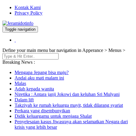
Kontak Kami
Privacy Policy
Toggle navigation
Berita dan Informasi Terkini
Jeramidotinfo
Define your main menu bar navigation in Apperance > Menus >
Breaking News :
Mengapa Jepang bisa maju?
Andai aku mati malam ini
Malas
Adab kepada wanita
Niretika : Antara janji Jokowi dan keluhan Sri Mulyani
Dalam lift
Takziyah ke rumah keluarga mayit, tidak dilarang syariat
Perkara yang disembunyikan
Didik keluargamu untuk menjaga Shalat
Penyelesaian kasus Jiwasraya akan selamatkan Negara dari
krisis yang lebih besar