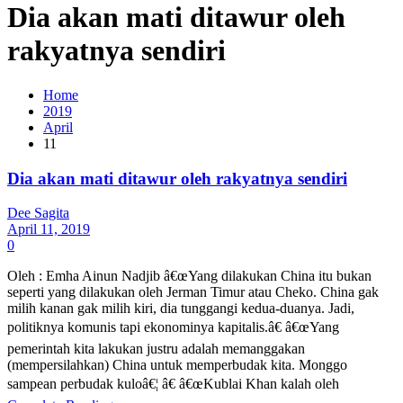
Dia akan mati ditawur oleh
rakyatnya sendiri
Home
2019
April
11
Dia akan mati ditawur oleh rakyatnya sendiri
Dee Sagita
April 11, 2019
0
Oleh : Emha Ainun Nadjib â€œYang dilakukan China itu bukan
seperti yang dilakukan oleh Jerman Timur atau Cheko. China gak
milih kanan gak milih kiri, dia tunggangi kedua-duanya. Jadi,
politiknya komunis tapi ekonominya kapitalis.â€ â€œYang
pemerintah kita lakukan justru adalah memanggakan
(mempersilahkan) China untuk memperbudak kita. Monggo
sampean perbudak kuloâ€¦ â€ â€œKublai Khan kalah oleh