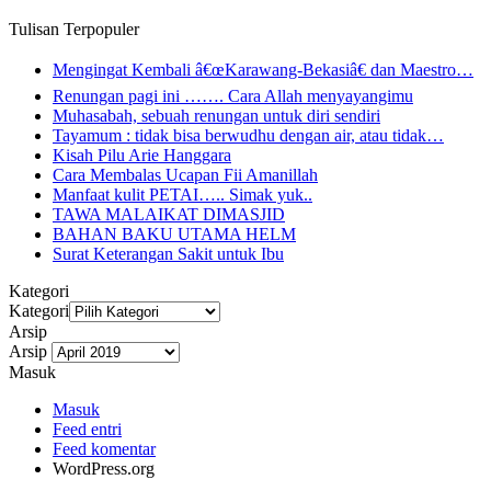
Tulisan Terpopuler
Mengingat Kembali â€œKarawang-Bekasiâ€ dan Maestro…
Renungan pagi ini ……. Cara Allah menyayangimu
Muhasabah, sebuah renungan untuk diri sendiri
Tayamum : tidak bisa berwudhu dengan air, atau tidak…
Kisah Pilu Arie Hanggara
Cara Membalas Ucapan Fii Amanillah
Manfaat kulit PETAI….. Simak yuk..
TAWA MALAIKAT DIMASJID
BAHAN BAKU UTAMA HELM
Surat Keterangan Sakit untuk Ibu
Kategori
Kategori
Arsip
Arsip
Masuk
Masuk
Feed entri
Feed komentar
WordPress.org