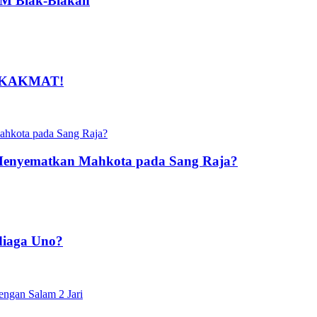
PM Blak-Blakan
n SKAKMAT!
 Menyematkan Mahkota pada Sang Raja?
diaga Uno?
engan Salam 2 Jari