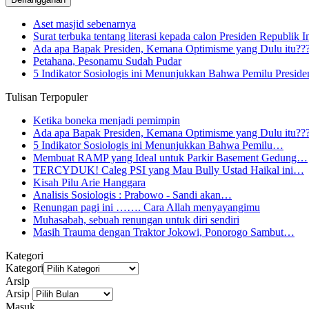
Aset masjid sebenarnya
Surat terbuka tentang literasi kepada calon Presiden Republik 
Ada apa Bapak Presiden, Kemana Optimisme yang Dulu itu??
Petahana, Pesonamu Sudah Pudar
5 Indikator Sosiologis ini Menunjukkan Bahwa Pemilu Presi
Tulisan Terpopuler
Ketika boneka menjadi pemimpin
Ada apa Bapak Presiden, Kemana Optimisme yang Dulu itu??
5 Indikator Sosiologis ini Menunjukkan Bahwa Pemilu…
Membuat RAMP yang Ideal untuk Parkir Basement Gedung…
TERCYDUK! Caleg PSI yang Mau Bully Ustad Haikal ini…
Kisah Pilu Arie Hanggara
Analisis Sosiologis : Prabowo - Sandi akan…
Renungan pagi ini ……. Cara Allah menyayangimu
Muhasabah, sebuah renungan untuk diri sendiri
Masih Trauma dengan Traktor Jokowi, Ponorogo Sambut…
Kategori
Kategori
Arsip
Arsip
Masuk