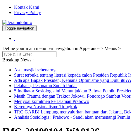
Kontak Kami
Privacy Policy
Toggle navigation
Berita dan Informasi Terkini
Jeramidotinfo
Define your main menu bar navigation in Apperance > Menus >
Breaking News :
Aset masjid sebenarnya
Surat terbuka tentang literasi kepada calon Presiden Republik 
Ada apa Bapak Presiden, Kemana Optimisme yang Dulu itu??
Petahana, Pesonamu Sudah Pudar
5 Indikator Sosiologis ini Menunjukkan Bahwa Pemilu Presi
Masih Trauma dengan Traktor Jokowi, Ponorogo Sambut Voorij
Menyoal komitmen ke-Islaman Prabowo
Kerennya Nasionalisme Tiongkok
TRC GARBI Lampung menyalurkan bantuan dari Jakarta, Bek
Analisis Sosiologis : Prabowo - Sandi akan memenangi Pemilu