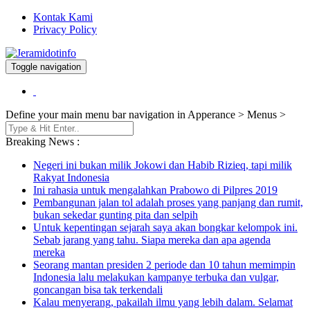
Kontak Kami
Privacy Policy
Toggle navigation
Berita dan Informasi Terkini
Jeramidotinfo
Define your main menu bar navigation in Apperance > Menus >
Breaking News :
Negeri ini bukan milik Jokowi dan Habib Rizieq, tapi milik
Rakyat Indonesia
Ini rahasia untuk mengalahkan Prabowo di Pilpres 2019
Pembangunan jalan tol adalah proses yang panjang dan rumit,
bukan sekedar gunting pita dan selpih
Untuk kepentingan sejarah saya akan bongkar kelompok ini.
Sebab jarang yang tahu. Siapa mereka dan apa agenda
mereka
Seorang mantan presiden 2 periode dan 10 tahun memimpin
Indonesia lalu melakukan kampanye terbuka dan vulgar,
goncangan bisa tak terkendali
Kalau menyerang, pakailah ilmu yang lebih dalam. Selamat