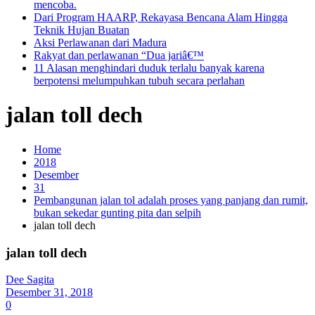
mencoba.
Dari Program HAARP, Rekayasa Bencana Alam Hingga
Teknik Hujan Buatan
Aksi Perlawanan dari Madura
Rakyat dan perlawanan “Dua jariâ€™
11 Alasan menghindari duduk terlalu banyak karena
berpotensi melumpuhkan tubuh secara perlahan
jalan toll dech
Home
2018
Desember
31
Pembangunan jalan tol adalah proses yang panjang dan rumit,
bukan sekedar gunting pita dan selpih
jalan toll dech
jalan toll dech
Dee Sagita
Desember 31, 2018
0