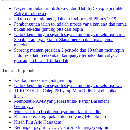
Negeri ini bukan milik Jokowi dan Habib Rizieq, tapi milik
Rakyat Indonesia
Ini rahasia untuk mengalahkan Prabowo di Pilpres 2019
Pembangunan jalan tol adalah proses yang panjang dan rumit,
bukan sekedar gunting pita dan selpih
Untuk kepentingan sejarah saya akan bongkar kelompok ini.
Sebab jarang yang tahu. Siapa mereka dan apa agenda
mereka
Seorang mantan presiden 2 periode dan 10 tahun memimpin
Indonesia lalu melakukan kampanye terbuka dan vulgar,
goncangan bisa tak terkendali
Tulisan Terpopuler
Ketika boneka menjadi pemimpin
Untuk kepentingan sejarah saya akan bongkar kelompok…
TERCYDUK! Caleg PSI yang Mau Bully Ustad Haikal
ini…
Membuat RAMP yang Ideal untuk Parkir Basement
Gedung…
Muhasabah, sebuah renungan untuk diri sendiri
Kalau menyerang, pakailah ilmu yang lebih dalam.…
Kisah Pilu Arie Hanggara
Renungan pagi ini ……. Cara Allah menyayangimu