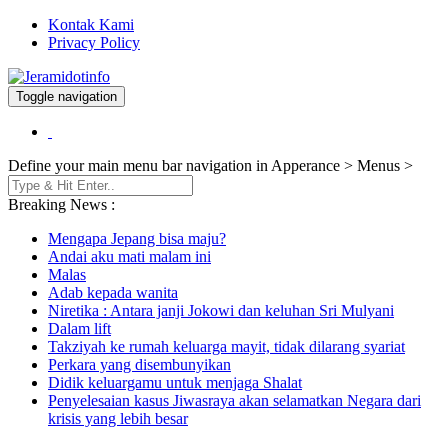
Kontak Kami
Privacy Policy
Toggle navigation
Berita dan Informasi Terkini
Jeramidotinfo
Define your main menu bar navigation in Apperance > Menus >
Breaking News :
Mengapa Jepang bisa maju?
Andai aku mati malam ini
Malas
Adab kepada wanita
Niretika : Antara janji Jokowi dan keluhan Sri Mulyani
Dalam lift
Takziyah ke rumah keluarga mayit, tidak dilarang syariat
Perkara yang disembunyikan
Didik keluargamu untuk menjaga Shalat
Penyelesaian kasus Jiwasraya akan selamatkan Negara dari
krisis yang lebih besar