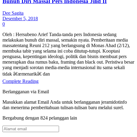
Bunuh Diri Massal Pers Indonesia Jilid II
Dee Sagita
Desember 5, 2018
0
Oleh : Hersubeno Arief Tanda-tanda pers Indonesia sedang
melakukan bunuh diri massal, semakin nyata. Pemberitaan media
massatentang Reuni 212 yang berlangsung di Monas Ahad (2/12),
membuka tabir yang selama ini coba ditutup-tutupi. Kooptasi
penguasa, kepentingan ideologi, politik dan bisnis membuat pers
menerapkan dua rumus baku, framing dan black out. Peristiwa besar
yang menjadi sorotan media-media internasional itu sama sekali
tidak â€œmenarikâ€ dan
Complete Reading
Berlangganan via Email
Masukkan alamat Email Anda untuk berlangganan jeramidotinfo
dan menerima pemberitahuan tulisan-tulisan baru melalui surel.
Bergabung dengan 824 pelanggan lain
Alamat
email