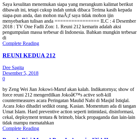
Saya kesulitan menemukan siapa yang merangkum kalimat berikut
dibawah ini, tetapi cukup indah untuk dibaca Terima kasih kepada
siapa-pun anda, dan mohon maÃ¡f saya tidak mohon ijin
menyebarkan tulisan anda ================ ILC : 4 Desember
2018 : TV One Fadli Zon: 1. Reuni 212 kemarin adalah aksi
pengumpulan massa terbesar di Indonesia. Bahkan mungkin terbesar
di
Complete Reading
REUNI KEDUA 212
Dee Sagita
Desember 5, 2018
0
by Zeng Wei Jian Jokowi-Maruf akan kalah. Indikatornya; show of
force reuni 212 mengerdilkan Jokoâ€™s active soft-kill
countermeasures acara Peringatan Maulid Nabi di Masjid Istiqlal.
Acara Joko dihadiri sedikit orang. Kasian. Momentum ada di tangan
Umat Islam. Hard preventive action seperti intimidasi, disinformasi,
cekal, deployment tentara & brimob, black propaganda dan lain-lain
tidak mampu mematahkan
Complete Reading