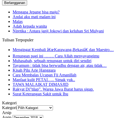
Mengapa Jepang bisa maju?
Andai aku mati malam ini
Malas
Adab kepada wanita
Niretika : Antara janji Jokowi dan keluhan Sri Mulyani
Tulisan Terpopuler
Mengingat Kembali â€œKarawang-Bekasiâ€ dan Maestro…
Renungan pagi ini ……. Cara Allah menyayangimu
Muhasabah, sebuah renungan untuk diri sendiri
Tayamum : tidak bisa berwudhu dengan air, atau tidak…
Kisah Pilu Arie Hanggara
Cara Membalas Ucapan Fii Amanillah
Manfaat kulit PETAI….. Simak yuk..
TAWA MALAIKAT DIMASJID
Rakyat Di”tilap”. Warga Jawa Barat harus sigap.
Surat Keterangan Sakit untuk Ibu
Kategori
Kategori
Arsip
Arsip