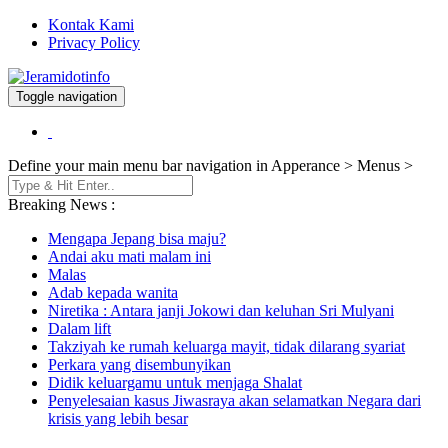
Kontak Kami
Privacy Policy
Toggle navigation
Berita dan Informasi Terkini
Jeramidotinfo
Define your main menu bar navigation in Apperance > Menus >
Breaking News :
Mengapa Jepang bisa maju?
Andai aku mati malam ini
Malas
Adab kepada wanita
Niretika : Antara janji Jokowi dan keluhan Sri Mulyani
Dalam lift
Takziyah ke rumah keluarga mayit, tidak dilarang syariat
Perkara yang disembunyikan
Didik keluargamu untuk menjaga Shalat
Penyelesaian kasus Jiwasraya akan selamatkan Negara dari
krisis yang lebih besar