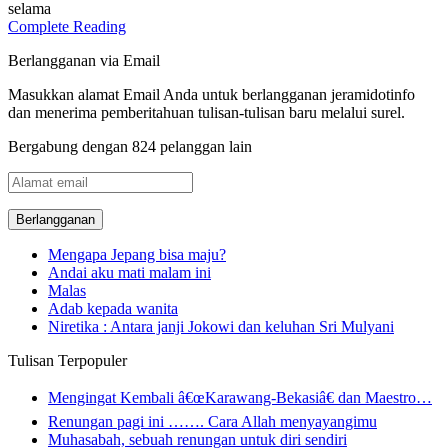
selama
Complete Reading
Berlangganan via Email
Masukkan alamat Email Anda untuk berlangganan jeramidotinfo
dan menerima pemberitahuan tulisan-tulisan baru melalui surel.
Bergabung dengan 824 pelanggan lain
Alamat
email
Mengapa Jepang bisa maju?
Andai aku mati malam ini
Malas
Adab kepada wanita
Niretika : Antara janji Jokowi dan keluhan Sri Mulyani
Tulisan Terpopuler
Mengingat Kembali â€œKarawang-Bekasiâ€ dan Maestro…
Renungan pagi ini ……. Cara Allah menyayangimu
Muhasabah, sebuah renungan untuk diri sendiri