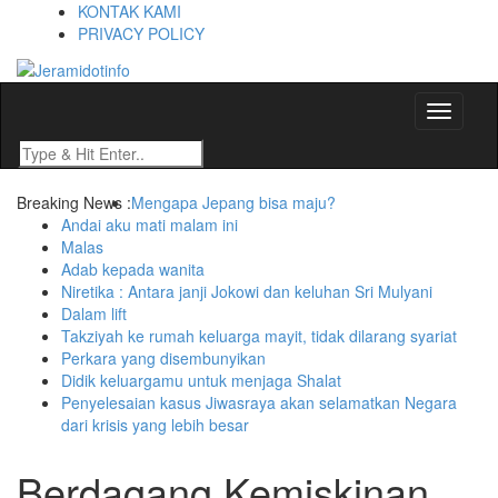
KONTAK KAMI
PRIVACY POLICY
Berita dan Informasi Terkini
Jeramidotinfo
Toggle
navigati
Breaking News :
Mengapa Jepang bisa maju?
Andai aku mati malam ini
Malas
Adab kepada wanita
Niretika : Antara janji Jokowi dan keluhan Sri Mulyani
Dalam lift
Takziyah ke rumah keluarga mayit, tidak dilarang syariat
Perkara yang disembunyikan
Didik keluargamu untuk menjaga Shalat
Penyelesaian kasus Jiwasraya akan selamatkan Negara
dari krisis yang lebih besar
Berdagang Kemiskinan