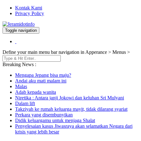
Kontak Kami
Privacy Policy
Toggle navigation
Berita dan Informasi Terkini
Jeramidotinfo
Define your main menu bar navigation in Apperance > Menus >
Breaking News :
Mengapa Jepang bisa maju?
Andai aku mati malam ini
Malas
Adab kepada wanita
Niretika : Antara janji Jokowi dan keluhan Sri Mulyani
Dalam lift
Takziyah ke rumah keluarga mayit, tidak dilarang syariat
Perkara yang disembunyikan
Didik keluargamu untuk menjaga Shalat
Penyelesaian kasus Jiwasraya akan selamatkan Negara dari
krisis yang lebih besar