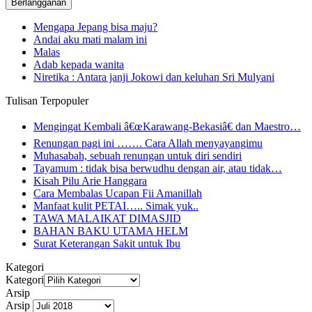
Mengapa Jepang bisa maju?
Andai aku mati malam ini
Malas
Adab kepada wanita
Niretika : Antara janji Jokowi dan keluhan Sri Mulyani
Tulisan Terpopuler
Mengingat Kembali â€œKarawang-Bekasiâ€ dan Maestro…
Renungan pagi ini ……. Cara Allah menyayangimu
Muhasabah, sebuah renungan untuk diri sendiri
Tayamum : tidak bisa berwudhu dengan air, atau tidak…
Kisah Pilu Arie Hanggara
Cara Membalas Ucapan Fii Amanillah
Manfaat kulit PETAI….. Simak yuk..
TAWA MALAIKAT DIMASJID
BAHAN BAKU UTAMA HELM
Surat Keterangan Sakit untuk Ibu
Kategori
Kategori
Arsip
Arsip