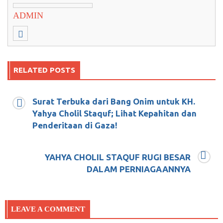
ADMIN
RELATED POSTS
Surat Terbuka dari Bang Onim untuk KH.
Yahya Cholil Staquf; Lihat Kepahitan dan
Cina Ancam Perusahaan Rusia Yang
Penderitaan di Gaza!
Ekploitasi Minyak Di Laut Cina Selatan
YAHYA CHOLIL STAQUF RUGI BESAR
Mei 21, 2018
0
DALAM PERNIAGAANNYA
Berbuka Bersama Jakarta Bahagia Semua
Kebagian Berkahnya
LEAVE A COMMENT