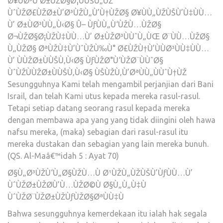
Ø¥ÙØ³Ù’Ø±ÙŽØ§Ø¦ÙÙŠÙ„ÙŽ
ÙˆÙŽØ£ÙŽØ±Ù’Ø³ÙŽÙ„Ù’Ù†ÙŽØ§ Ø¥ÙÙ„ÙŽÙŠÙ’Ù‡ÙÙ…
Ù’ Ø±ÙØ³ÙÙ„Ù‹Ø§ Û– ÙƒÙÙ„Ù‘ÙŽÙ…ÙŽØ§
Ø¬ÙŽØ§Ø¡ÙŽÙ‡ÙÙ…Ù’ Ø±ÙŽØ³ÙÙˆÙ„ÙŒ Ø¨ÙÙ…ÙŽØ§
Ù„ÙŽØ§ ØªÙŽÙ‡Ù’ÙˆÙŽÙ‰Ù° Ø£ÙŽÙ†Ù’ÙÙØ³ÙÙ‡ÙÙ…
Ù’ ÙÙŽØ±ÙÙŠÙ‚Ù‹Ø§ ÙƒÙŽØ°Ù‘ÙŽØ¨ÙÙˆØ§
ÙˆÙŽÙÙŽØ±ÙÙŠÙ‚Ù‹Ø§ ÙŠÙŽÙ‚Ù’ØªÙÙ„ÙÙˆÙ†ÙŽ
Sesungguhnya Kami telah mengambil perjanjian dari Bani
Israil, dan telah Kami utus kepada mereka rasul-rasul.
Tetapi setiap datang seorang rasul kepada mereka
dengan membawa apa yang yang tidak diingini oleh hawa
nafsu mereka, (maka) sebagian dari rasul-rasul itu
mereka dustakan dan sebagian yang lain mereka bunuh.
(QS. Al-Maâ€™idah 5 : Ayat 70)
Ø§Ù„Ø³ÙŽÙ‘Ù„Ø§ÙŽÙ…Ù Ø¹ÙŽÙ„ÙŽÙŠÙ’ÙƒÙÙ…Ù’
ÙˆÙŽØ±ÙŽØ­Ù’Ù…ÙŽØ©Ù Ø§Ù„Ù„Ù‡Ù
ÙˆÙŽØ¨ÙŽØ±ÙŽÙƒÙŽØ§ØªÙÙ‡Ù
Bahwa sesungguhnya kemerdekaan itu ialah hak segala