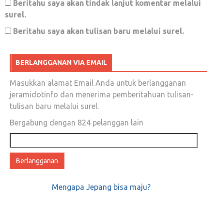
Beritahu saya akan tindak lanjut komentar melalui
surel.
Beritahu saya akan tulisan baru melalui surel.
Teroris Bukan Mujahid dan Bukan Pula
Mujtahid!
BERLANGGANAN VIA EMAIL
Mei 14, 2018
0
Masukkan alamat Email Anda untuk berlangganan
jeramidotinfo dan menerima pemberitahuan tulisan-
tulisan baru melalui surel.
Bergabung dengan 824 pelanggan lain
Meroket, Hestek #UninstallJokowi Jadi Top
Trending Topic Dunia Dalam Sekejap
Alamat
email
Februari 15, 2019
0
Mengapa Jepang bisa maju?
VIDEO YANG PALING LANGKA DI
DUNIA