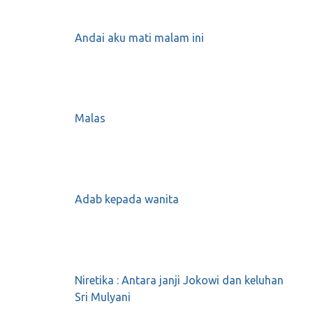
Juni 9, 2018
0
Andai aku mati malam ini
YAHYA CHOLIL STAQUF RUGI BESAR
DALAM PERNIAGAANNYA
Malas
Juni 17, 2018
0
Adab kepada wanita
Felix Siauw: Al-Aqsha Memanggil Kaum
Muslim
Desember 8, 2017
0
Niretika : Antara janji Jokowi dan keluhan
Sri Mulyani
MO-MONEY, LESS DEMOCRACY