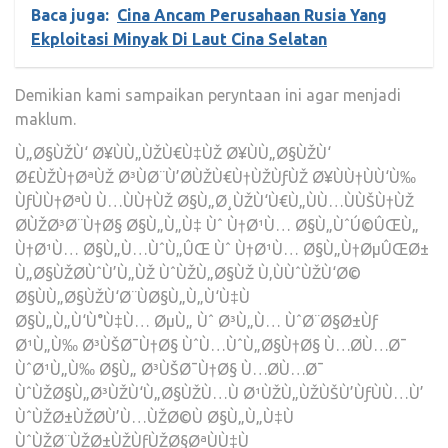
Baca juga:
Cina Ancam Perusahaan Rusia Yang
Ekploitasi Minyak Di Laut Cina Selatan
Demikian kami sampaikan peryntaan ini agar menjadi
maklum.
Ù„Ø§ÙŽÙ‘ Ø¥ÙÙ„ÙŽÙ€Ù‡ÙŽ Ø¥ÙÙ„Ø§ÙŽÙ‘
Ø£ÙŽÙ†ØªÙŽ Ø³ÙØ¨Ù’Ø­ÙŽÙ€Ù†ÙŽÙƒÙŽ Ø¥ÙÙ†ÙÙ‘Ù‰
ÙƒÙÙ†ØªÙ Ù…ÙÙ†ÙŽ Ø§Ù„Ø¸ÙŽÙ‘Ù€Ù„ÙÙ…ÙÙŠÙ†ÙŽ
Ø­ÙŽØ³Ø¨Ù†Ø§ Ø§Ù„Ù„Ù‡ Ùˆ Ù†Ø¹Ù… Ø§Ù„ÙˆÚ©ÛŒÙ„
Ù†Ø¹Ù… Ø§Ù„Ù…ÙˆÙ„ÛŒ Ùˆ Ù†Ø¹Ù… Ø§Ù„Ù†ØµÛŒØ±
Ù„Ø§ÙŽØ­ÙˆÙ’Ù„ÙŽ ÙˆÙŽÙ„Ø§ÙŽ Ù‚ÙÙˆÙŽÙ‘Ø©
Ø§ÙÙ„Ø§ÙŽÙ‘Ø¨ÙØ§Ù„Ù„Ù‘Ù‡Ù
Ø§Ù„Ù„Ù‘Ù°Ù‡Ù… ØµÙ„ Ùˆ Ø³Ù„Ù… ÙˆØ¨Ø§Ø±Ùƒ
Ø¹Ù„Ù‰ Ø³ÙŠØ¯Ù†Ø§ ÙˆÙ…ÙˆÙ„Ø§Ù†Ø§ Ù…Ø­Ù…Ø¯
ÙˆØ¹Ù„Ù‰ Ø§Ù„ Ø³ÙŠØ¯Ù†Ø§ Ù…Ø­Ù…Ø¯
ÙˆÙŽØ§Ù„Ø³ÙŽÙ‘Ù„Ø§ÙŽÙ…Ù Ø¹ÙŽÙ„ÙŽÙŠÙ’ÙƒÙÙ…Ù’
ÙˆÙŽØ±ÙŽØ­Ù’Ù…ÙŽØ©Ù Ø§Ù„Ù„Ù‡Ù
ÙˆÙŽØ¨ÙŽØ±ÙŽÙƒÙŽØ§ØªÙÙ‡Ù