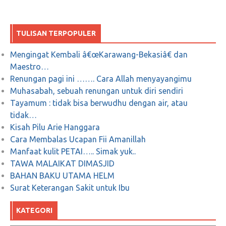
Mei 21, 2018
0
TULISAN TERPOPULER
Mengingat Kembali â€œKarawang-Bekasiâ€ dan
Maestro…
KEREN! Aksi Pesulap Ini Menghilangkan
Renungan pagi ini ……. Cara Allah menyayangimu
Nama Israel dari Peta Dunia
Muhasabah, sebuah renungan untuk diri sendiri
Tayamum : tidak bisa berwudhu dengan air, atau
Desember 18, 2017
0
tidak…
Kisah Pilu Arie Hanggara
Cara Membalas Ucapan Fii Amanillah
Manfaat kulit PETAI….. Simak yuk..
Aksi Bela Palestine Menghasilkan Petisi,
TAWA MALAIKAT DIMASJID
BAHAN BAKU UTAMA HELM
Begini Bunyi Petisi 171217
Surat Keterangan Sakit untuk Ibu
Desember 18, 2017
0
KATEGORI