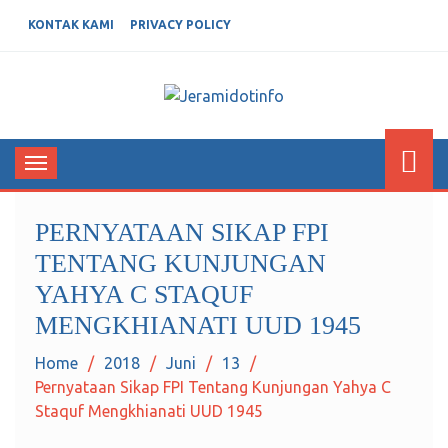
KONTAK KAMI
PRIVACY POLICY
JERAMIDOTINFO
Berita dan Informasi Terkini
Toggle
navigation
PERNYATAAN SIKAP FPI
TENTANG KUNJUNGAN
YAHYA C STAQUF
MENGKHIANATI UUD 1945
Home
2018
Juni
13
Pernyataan Sikap FPI Tentang Kunjungan Yahya C
Staquf Mengkhianati UUD 1945