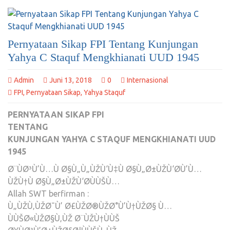
Pernyataan Sikap FPI Tentang Kunjungan
Yahya C Staquf Mengkhianati UUD 1945
Admin
Juni 13, 2018
0
Internasional
FPI
,
Pernyataan Sikap
,
Yahya Staquf
PERNYATAAN SIKAP FPI
TENTANG
KUNJUNGAN YAHYA C STAQUF MENGKHIANATI UUD
1945
Ø¨ÙØ³Ù’Ù…Ù Ø§Ù„Ù„ÙŽÙ‘Ù‡Ù Ø§Ù„Ø±ÙŽÙ‘Ø­Ù’Ù…
ÙŽÙ†Ù Ø§Ù„Ø±ÙŽÙ‘Ø­ÙÙŠÙ…
Allah SWT berfirman :
Ù„ÙŽÙ‚ÙŽØ¯Ù’ Ø£ÙŽØ®ÙŽØ°Ù’Ù†ÙŽØ§ Ù…
ÙÙŠØ«ÙŽØ§Ù‚ÙŽ Ø¨ÙŽÙ†ÙÙŠ