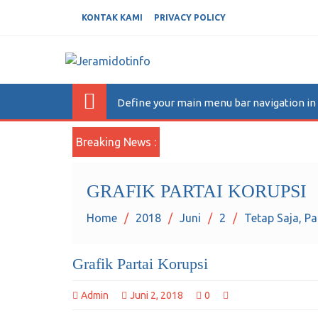
KONTAK KAMI
PRIVACY POLICY
JERAMIDOTINFO
Berita dan Informasi Terkini
Define your main menu bar navigation i
Breaking News :
GRAFIK PARTAI KORUPSI
Home
2018
Juni
2
Tetap Saja, Pa
Grafik Partai Korupsi
Admin
Juni 2, 2018
0