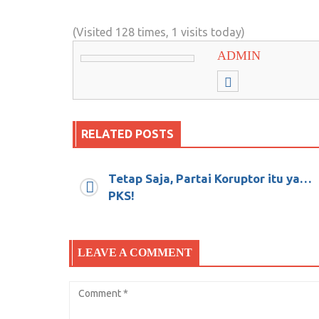
(Visited 128 times, 1 visits today)
ADMIN
RELATED POSTS
Tetap Saja, Partai Koruptor itu ya…
Tips Merawat Sepeda Motor Dimusim
PKS!
November 23, 2017
0
LEAVE A COMMENT
Jejakaku…Semoga kau tak seperti Dil
orang