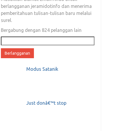
berlangganan jeramidotinfo dan menerima
pemberitahuan tulisan-tulisan baru melalui
surel.
Bergabung dengan 824 pelanggan lain
Alamat
email
Modus Satanik
Just donâ€™t stop