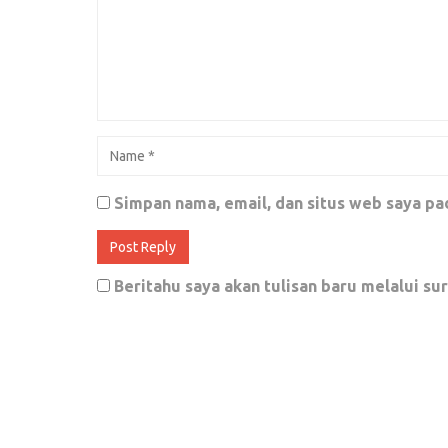
Februari 9, 2018
0
One way ticket, kisah inspiratif Sandi
September 6, 2018
0
Jangan banyak mengeluh
Simpan nama, email, dan situs web saya pa
September 26, 2019
0
Beritahu saya akan tulisan baru melalui sur
Multiple Layout Options
November 21, 2017
0