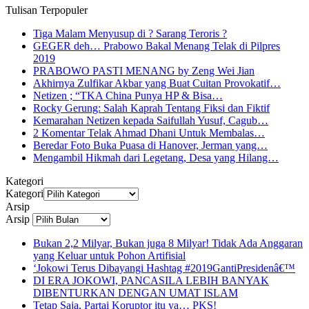
Tulisan Terpopuler
Tiga Malam Menyusup di ? Sarang Teroris ?
GEGER deh… Prabowo Bakal Menang Telak di Pilpres
2019
PRABOWO PASTI MENANG by Zeng Wei Jian
Akhirnya Zulfikar Akbar yang Buat Cuitan Provokatif…
Netizen ; “TKA China Punya HP & Bisa…
Rocky Gerung: Salah Kaprah Tentang Fiksi dan Fiktif
Kemarahan Netizen kepada Saifullah Yusuf, Cagub…
2 Komentar Telak Ahmad Dhani Untuk Membalas…
Beredar Foto Buka Puasa di Hanover, Jerman yang…
Mengambil Hikmah dari Legetang, Desa yang Hilang…
Kategori
Kategori
Arsip
Arsip
Bukan 2,2 Milyar, Bukan juga 8 Milyar! Tidak Ada Anggaran
yang Keluar untuk Pohon Artifisial
‘Jokowi Terus Dibayangi Hashtag #2019GantiPresidenâ€™
DI ERA JOKOWI, PANCASILA LEBIH BANYAK
DIBENTURKAN DENGAN UMAT ISLAM
Tetap Saja, Partai Koruptor itu ya… PKS!