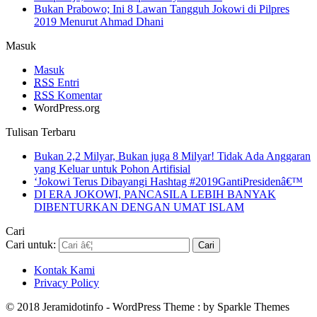
Bukan Prabowo; Ini 8 Lawan Tangguh Jokowi di Pilpres
2019 Menurut Ahmad Dhani
Masuk
Masuk
RSS
Entri
RSS
Komentar
WordPress.org
Tulisan Terbaru
Bukan 2,2 Milyar, Bukan juga 8 Milyar! Tidak Ada Anggaran
yang Keluar untuk Pohon Artifisial
‘Jokowi Terus Dibayangi Hashtag #2019GantiPresidenâ€™
DI ERA JOKOWI, PANCASILA LEBIH BANYAK
DIBENTURKAN DENGAN UMAT ISLAM
Cari
Cari untuk:
Kontak Kami
Privacy Policy
© 2018 Jeramidotinfo - WordPress Theme : by Sparkle Themes