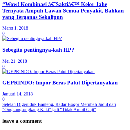
“Wow! Kombinasi â€˜Saktiâ€™ Kelor-Jahe
Ternyata Ampuh Lawan Semua Penyakit, Bahkan
yang Terganas Sekalipun
Maret 1, 2018
0
Sebegitu pentingnya-kah HP?
Mei 21, 2018
0
GEPRINDO: Impor Beras Patut Dipertanyakan
Januari 14, 2018
0
Setelah Digeruduk Banteng, Radar Bogor Merubah Judul dari
“Ongkang-ongkang Kaki” jadi “Tidak Ambil Gaji”
leave a comment