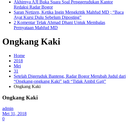
Akhirnya AJI Buka Suara Soal Penggerudukan Kantor
Redaksi Radar Bogor
Saran Netizen, Ketika Ingin Mengkritik Mahfud MD ; “Baca
Ayat Kursi Dulu Sebelum Diposting”
2 Komentar Telak Ahmad Dhani Untuk Membalas
Pernyataan Mahfud MD
Ongkang Kaki
Home
2018
Mei
31
Setelah Digeruduk Banteng, Radar Bogor Merubah Judul dari
“Ongkang-ongkang Kaki” jadi “Tidak Ambil Gaji”
Ongkang Kaki
Ongkang Kaki
admin
Mei 31, 2018
0