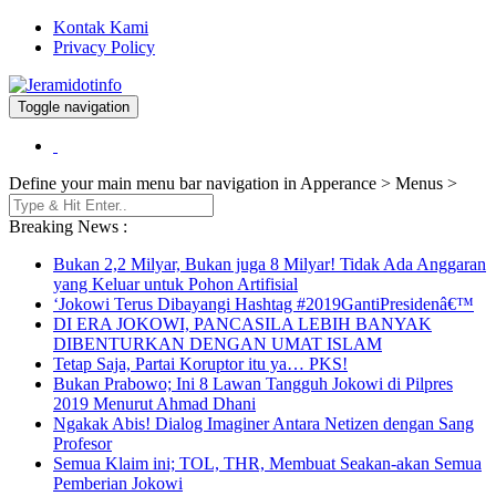
Kontak Kami
Privacy Policy
Toggle navigation
Berita dan Informasi Terkini
Jeramidotinfo
Define your main menu bar navigation in Apperance > Menus >
Breaking News :
Bukan 2,2 Milyar, Bukan juga 8 Milyar! Tidak Ada Anggaran
yang Keluar untuk Pohon Artifisial
‘Jokowi Terus Dibayangi Hashtag #2019GantiPresidenâ€™
DI ERA JOKOWI, PANCASILA LEBIH BANYAK
DIBENTURKAN DENGAN UMAT ISLAM
Tetap Saja, Partai Koruptor itu ya… PKS!
Bukan Prabowo; Ini 8 Lawan Tangguh Jokowi di Pilpres
2019 Menurut Ahmad Dhani
Ngakak Abis! Dialog Imaginer Antara Netizen dengan Sang
Profesor
Semua Klaim ini; TOL, THR, Membuat Seakan-akan Semua
Pemberian Jokowi