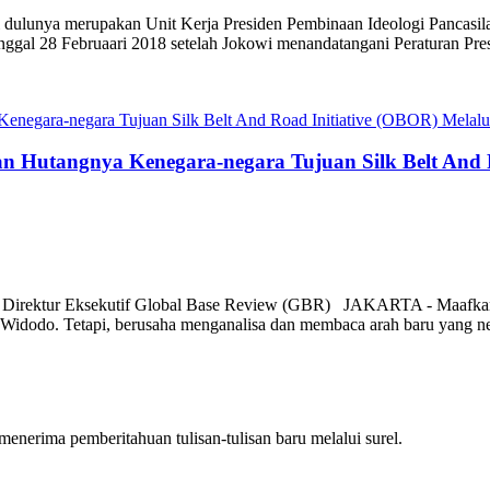
 dulunya merupakan Unit Kerja Presiden Pembinaan Ideologi Pancasil
 tanggal 28 Februaari 2018 setelah Jokowi menandatangani Peraturan P
 Hutangnya Kenegara-negara Tujuan Silk Belt And R
 Direktur Eksekutif Global Base Review (GBR) JAKARTA - Maafkan tuli
 Widodo. Tetapi, berusaha menganalisa dan membaca arah baru yang neg
nerima pemberitahuan tulisan-tulisan baru melalui surel.