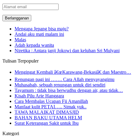
Alamat
email
Mengapa Jepang bisa maju?
Andai aku mati malam ini
Malas
Adab kepada wanita
Niretika : Antara janji Jokowi dan keluhan Sri Mulyani
Tulisan Terpopuler
Mengingat Kembali â€œKarawang-Bekasiâ€ dan Maestro…
Renungan pagi ini ……. Cara Allah menyayangimu
Muhasabah, sebuah renungan untuk diri sendiri
Tayamum : tidak bisa berwudhu dengan air, atau tidak…
Kisah Pilu Arie Hanggara
Cara Membalas Ucapan Fii Amanillah
Manfaat kulit PETAI….. Simak yuk..
TAWA MALAIKAT DIMASJID
BAHAN BAKU UTAMA HELM
Surat Keterangan Sakit untuk Ibu
Kategori