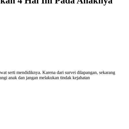
kan 4 Hal Ini Pada Anaknya
wat serti mendidiknya. Karena dari survei dilapangan, sekarang
ayangi anak dan jangan melakukan tindak kejahatan