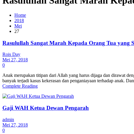
Rasulullah Sangat Marah Kepa
Home
2018
Mei
27
Rasulullah Sangat Marah Kepada Orang Tua yang 
Rois Day
Mei 27, 2018
0
Anak merupakan titipan dari Allah yang harus dijaga dan dirawat den
banyak terjadi kasus kekerasan dan penganiayaan terhadap anak. Dan 
Complete Reading
Gaji WAH Ketua Dewan Pengarah
admin
Mei 27, 2018
0