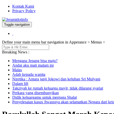
Kontak Kami
Privacy Policy
Toggle navigation
Berita dan Informasi Terkini
Jeramidotinfo
Define your main menu bar navigation in Apperance > Menus >
Breaking News :
Mengapa Jepang bisa maju?
Andai aku mati malam ini
Malas
Adab kepada wanita
Niretika : Antara janji Jokowi dan keluhan Sri Mulyani
Dalam lift
Takziyah ke rumah keluarga mayit, tidak dilarang syariat
Perkara yang disembunyikan
Didik keluargamu untuk menjaga Shalat
Penyelesaian kasus Jiwasraya akan selamatkan Negara dari kris