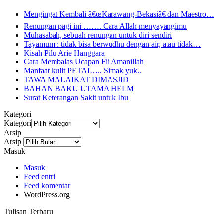
Mengingat Kembali â€œKarawang-Bekasiâ€ dan Maestro…
Renungan pagi ini ……. Cara Allah menyayangimu
Muhasabah, sebuah renungan untuk diri sendiri
Tayamum : tidak bisa berwudhu dengan air, atau tidak…
Kisah Pilu Arie Hanggara
Cara Membalas Ucapan Fii Amanillah
Manfaat kulit PETAI….. Simak yuk..
TAWA MALAIKAT DIMASJID
BAHAN BAKU UTAMA HELM
Surat Keterangan Sakit untuk Ibu
Kategori
Kategori
Arsip
Arsip
Masuk
Masuk
Feed entri
Feed komentar
WordPress.org
Tulisan Terbaru