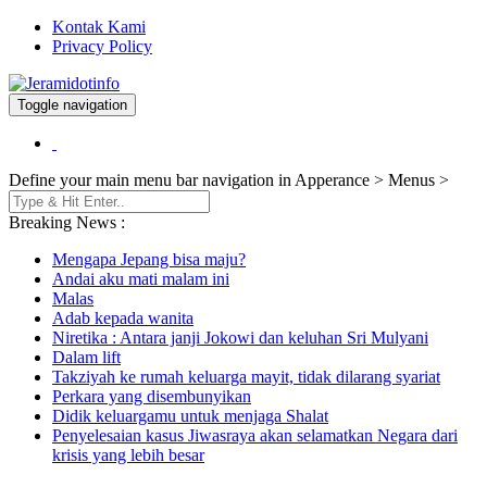
Kontak Kami
Privacy Policy
Toggle navigation
Berita dan Informasi Terkini
Jeramidotinfo
Define your main menu bar navigation in Apperance > Menus >
Breaking News :
Mengapa Jepang bisa maju?
Andai aku mati malam ini
Malas
Adab kepada wanita
Niretika : Antara janji Jokowi dan keluhan Sri Mulyani
Dalam lift
Takziyah ke rumah keluarga mayit, tidak dilarang syariat
Perkara yang disembunyikan
Didik keluargamu untuk menjaga Shalat
Penyelesaian kasus Jiwasraya akan selamatkan Negara dari
krisis yang lebih besar