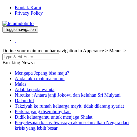
Kontak Kami
Privacy Policy
Toggle navigation
Berita dan Informasi Terkini
Jeramidotinfo
Define your main menu bar navigation in Apperance > Menus >
Breaking News :
Mengapa Jepang bisa maju?
Andai aku mati malam ini
Malas
Adab kepada wanita
Niretika : Antara janji Jokowi dan keluhan Sri Mulyani
Dalam lift
Takziyah ke rumah keluarga mayit, tidak dilarang syariat
Perkara yang disembunyikan
Didik keluargamu untuk menjaga Shalat
Penyelesaian kasus Jiwasraya akan selamatkan Negara dari
krisis yang lebih besar