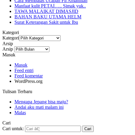
Cara Membalas Ucapan Fii Amanillah
Manfaat kulit PETAI….. Simak yuk..
TAWA MALAIKAT DIMASJID
BAHAN BAKU UTAMA HELM
Surat Keterangan Sakit untuk Ibu
Kategori
Kategori
Arsip
Arsip
Masuk
Masuk
Feed entri
Feed komentar
WordPress.org
Tulisan Terbaru
Mengapa Jepang bisa maju?
Andai aku mati malam ini
Malas
Cari
Cari untuk: