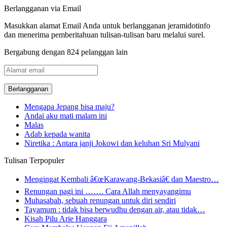
Berlangganan via Email
Masukkan alamat Email Anda untuk berlangganan jeramidotinfo
dan menerima pemberitahuan tulisan-tulisan baru melalui surel.
Bergabung dengan 824 pelanggan lain
Alamat
email
Mengapa Jepang bisa maju?
Andai aku mati malam ini
Malas
Adab kepada wanita
Niretika : Antara janji Jokowi dan keluhan Sri Mulyani
Tulisan Terpopuler
Mengingat Kembali â€œKarawang-Bekasiâ€ dan Maestro…
Renungan pagi ini ……. Cara Allah menyayangimu
Muhasabah, sebuah renungan untuk diri sendiri
Tayamum : tidak bisa berwudhu dengan air, atau tidak…
Kisah Pilu Arie Hanggara