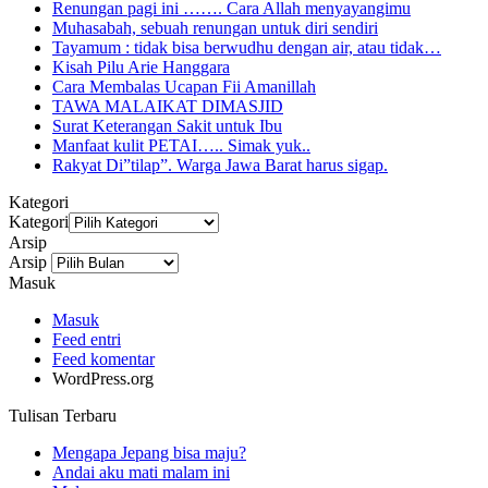
Renungan pagi ini ……. Cara Allah menyayangimu
Muhasabah, sebuah renungan untuk diri sendiri
Tayamum : tidak bisa berwudhu dengan air, atau tidak…
Kisah Pilu Arie Hanggara
Cara Membalas Ucapan Fii Amanillah
TAWA MALAIKAT DIMASJID
Surat Keterangan Sakit untuk Ibu
Manfaat kulit PETAI….. Simak yuk..
Rakyat Di”tilap”. Warga Jawa Barat harus sigap.
Kategori
Kategori
Arsip
Arsip
Masuk
Masuk
Feed entri
Feed komentar
WordPress.org
Tulisan Terbaru
Mengapa Jepang bisa maju?
Andai aku mati malam ini