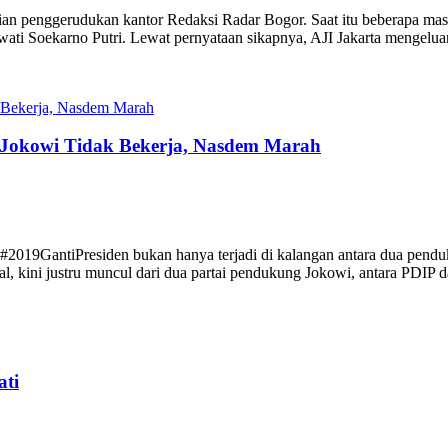
adian penggerudukan kantor Redaksi Radar Bogor. Saat itu beberapa ma
ti Soekarno Putri. Lewat pernyataan sikapnya, AJI Jakarta mengeluar
Jokowi Tidak Bekerja, Nasdem Marah
 #2019GantiPresiden bukan hanya terjadi di kalangan antara dua pend
al, kini justru muncul dari dua partai pendukung Jokowi, antara PDIP
ati