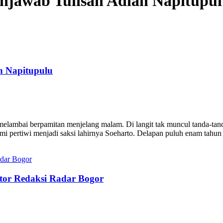
njawab Tulisan Adian Napitupu
n Napitupulu
elambai berpamitan menjelang malam. Di langit tak muncul tanda-tanda
bumi pertiwi menjadi saksi lahirnya Soeharto. Delapan puluh enam tahun
tor Redaksi Radar Bogor