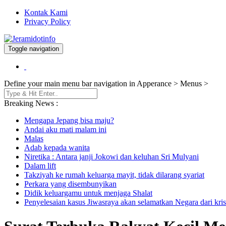
Kontak Kami
Privacy Policy
Toggle navigation
Berita dan Informasi Terkini
Jeramidotinfo
Define your main menu bar navigation in Apperance > Menus >
Breaking News :
Mengapa Jepang bisa maju?
Andai aku mati malam ini
Malas
Adab kepada wanita
Niretika : Antara janji Jokowi dan keluhan Sri Mulyani
Dalam lift
Takziyah ke rumah keluarga mayit, tidak dilarang syariat
Perkara yang disembunyikan
Didik keluargamu untuk menjaga Shalat
Penyelesaian kasus Jiwasraya akan selamatkan Negara dari kris