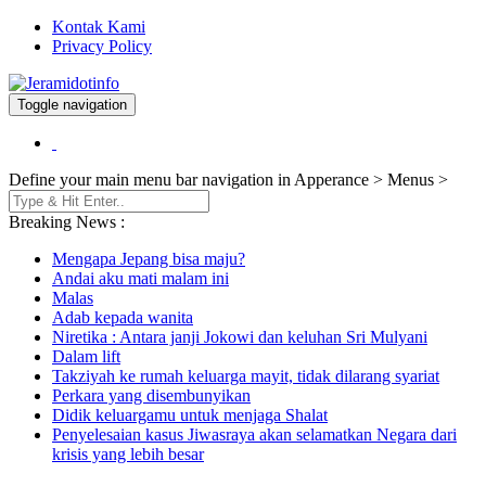
Kontak Kami
Privacy Policy
Toggle navigation
Berita dan Informasi Terkini
Jeramidotinfo
Define your main menu bar navigation in Apperance > Menus >
Breaking News :
Mengapa Jepang bisa maju?
Andai aku mati malam ini
Malas
Adab kepada wanita
Niretika : Antara janji Jokowi dan keluhan Sri Mulyani
Dalam lift
Takziyah ke rumah keluarga mayit, tidak dilarang syariat
Perkara yang disembunyikan
Didik keluargamu untuk menjaga Shalat
Penyelesaian kasus Jiwasraya akan selamatkan Negara dari
krisis yang lebih besar