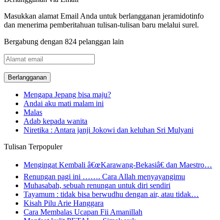
Masukkan alamat Email Anda untuk berlangganan jeramidotinfo
dan menerima pemberitahuan tulisan-tulisan baru melalui surel.
Bergabung dengan 824 pelanggan lain
Alamat
email
Mengapa Jepang bisa maju?
Andai aku mati malam ini
Malas
Adab kepada wanita
Niretika : Antara janji Jokowi dan keluhan Sri Mulyani
Tulisan Terpopuler
Mengingat Kembali â€œKarawang-Bekasiâ€ dan Maestro…
Renungan pagi ini ……. Cara Allah menyayangimu
Muhasabah, sebuah renungan untuk diri sendiri
Tayamum : tidak bisa berwudhu dengan air, atau tidak…
Kisah Pilu Arie Hanggara
Cara Membalas Ucapan Fii Amanillah