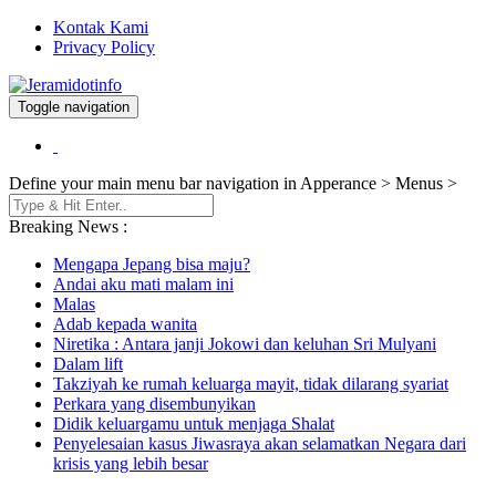
Kontak Kami
Privacy Policy
Toggle navigation
Berita dan Informasi Terkini
Jeramidotinfo
Define your main menu bar navigation in Apperance > Menus >
Breaking News :
Mengapa Jepang bisa maju?
Andai aku mati malam ini
Malas
Adab kepada wanita
Niretika : Antara janji Jokowi dan keluhan Sri Mulyani
Dalam lift
Takziyah ke rumah keluarga mayit, tidak dilarang syariat
Perkara yang disembunyikan
Didik keluargamu untuk menjaga Shalat
Penyelesaian kasus Jiwasraya akan selamatkan Negara dari
krisis yang lebih besar