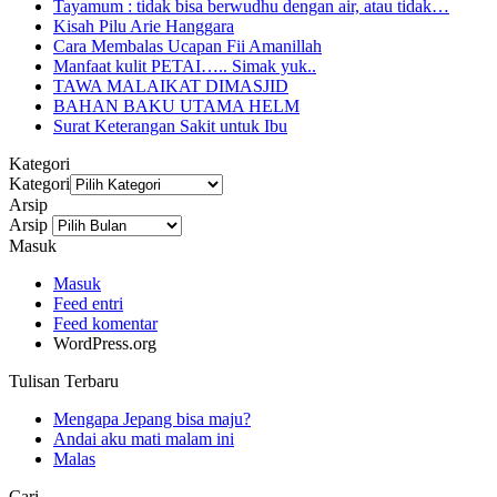
Tayamum : tidak bisa berwudhu dengan air, atau tidak…
Kisah Pilu Arie Hanggara
Cara Membalas Ucapan Fii Amanillah
Manfaat kulit PETAI….. Simak yuk..
TAWA MALAIKAT DIMASJID
BAHAN BAKU UTAMA HELM
Surat Keterangan Sakit untuk Ibu
Kategori
Kategori
Arsip
Arsip
Masuk
Masuk
Feed entri
Feed komentar
WordPress.org
Tulisan Terbaru
Mengapa Jepang bisa maju?
Andai aku mati malam ini
Malas
Cari