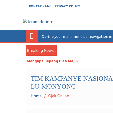
KONTAK KAMI
PRIVACY POLICY
JERAMIDOTINFO
Berita dan Informasi Terkini
Define your main menu bar navigation i
Breaking News :
Mengapa Jepang Bisa Maju?
TIM KAMPANYE NASIONAL
LU MONYONG
Home
Ojek Online