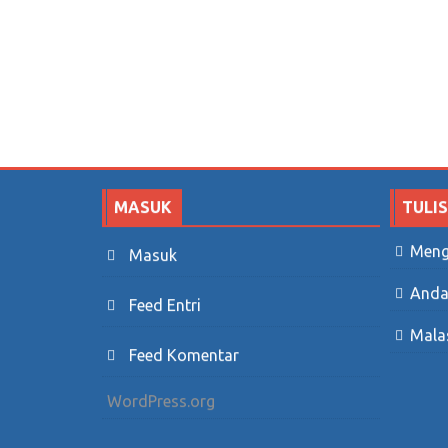
MASUK
TULI
Meng
Masuk
Anda
Feed Entri
Mala
Feed Komentar
WordPress.org