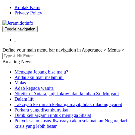
Kontak Kami
Privacy Policy
Toggle navigation
Berita dan Informasi Terkini
Jeramidotinfo
Define your main menu bar navigation in Apperance > Menus >
Breaking News :
Mengapa Jepang bisa maju?
Andai aku mati malam ini
Malas
Adab kepada wanita
Niretika : Antara janji Jokowi dan keluhan Sri Mulyani
Dalam lift
Takziyah ke rumah keluarga mayit, tidak dilarang syariat
Perkara yang disembunyikan
Didik keluargamu untuk menjaga Shalat
Penyelesaian kasus Jiwasraya akan selamatkan Negara dari
krisis yang lebih besar