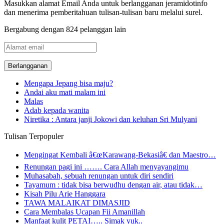
Masukkan alamat Email Anda untuk berlangganan jeramidotinfo
dan menerima pemberitahuan tulisan-tulisan baru melalui surel.
Bergabung dengan 824 pelanggan lain
Alamat
email
Mengapa Jepang bisa maju?
Andai aku mati malam ini
Malas
Adab kepada wanita
Niretika : Antara janji Jokowi dan keluhan Sri Mulyani
Tulisan Terpopuler
Mengingat Kembali â€œKarawang-Bekasiâ€ dan Maestro…
Renungan pagi ini ……. Cara Allah menyayangimu
Muhasabah, sebuah renungan untuk diri sendiri
Tayamum : tidak bisa berwudhu dengan air, atau tidak…
Kisah Pilu Arie Hanggara
TAWA MALAIKAT DIMASJID
Cara Membalas Ucapan Fii Amanillah
Manfaat kulit PETAI….. Simak yuk..