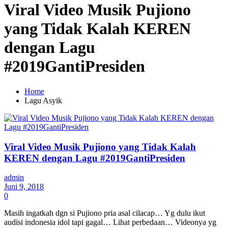
Viral Video Musik Pujiono
yang Tidak Kalah KEREN
dengan Lagu
#2019GantiPresiden
Home
Lagu Asyik
Viral Video Musik Pujiono yang Tidak Kalah
KEREN dengan Lagu #2019GantiPresiden
admin
Juni 9, 2018
0
Masih ingatkah dgn si Pujiono pria asal cilacap… Yg dulu ikut
audisi indonesia idol tapi gagal… Lihat perbedaan… Videonya yg