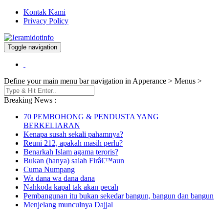
Kontak Kami
Privacy Policy
Toggle navigation
Berita dan Informasi Terkini
Jeramidotinfo
Define your main menu bar navigation in Apperance > Menus >
Breaking News :
70 PEMBOHONG & PENDUSTA YANG
BERKELIARAN
Kenapa susah sekali pahamnya?
Reuni 212, apakah masih perlu?
Benarkah Islam agama teroris?
Bukan (hanya) salah Firâ€™aun
Cuma Numpang
Wa dana wa dana dana
Nahkoda kapal tak akan pecah
Pembangunan itu bukan sekedar bangun, bangun dan bangun
Menjelang munculnya Dajjal