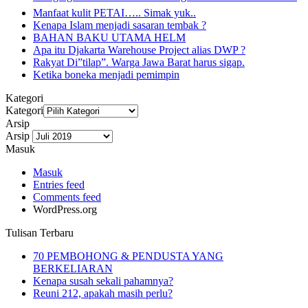
Manfaat kulit PETAI….. Simak yuk..
Kenapa Islam menjadi sasaran tembak ?
BAHAN BAKU UTAMA HELM
Apa itu Djakarta Warehouse Project alias DWP ?
Rakyat Di”tilap”. Warga Jawa Barat harus sigap.
Ketika boneka menjadi pemimpin
Kategori
Kategori
Arsip
Arsip
Masuk
Masuk
Entries feed
Comments feed
WordPress.org
Tulisan Terbaru
70 PEMBOHONG & PENDUSTA YANG
BERKELIARAN
Kenapa susah sekali pahamnya?
Reuni 212, apakah masih perlu?