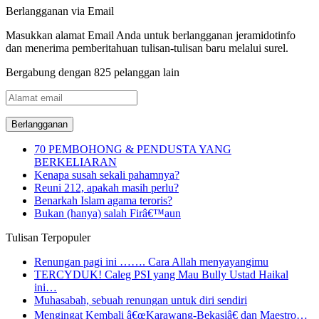
Berlangganan via Email
Masukkan alamat Email Anda untuk berlangganan jeramidotinfo
dan menerima pemberitahuan tulisan-tulisan baru melalui surel.
Bergabung dengan 825 pelanggan lain
Alamat
email
70 PEMBOHONG & PENDUSTA YANG
BERKELIARAN
Kenapa susah sekali pahamnya?
Reuni 212, apakah masih perlu?
Benarkah Islam agama teroris?
Bukan (hanya) salah Firâ€™aun
Tulisan Terpopuler
Renungan pagi ini ……. Cara Allah menyayangimu
TERCYDUK! Caleg PSI yang Mau Bully Ustad Haikal
ini…
Muhasabah, sebuah renungan untuk diri sendiri
Mengingat Kembali â€œKarawang-Bekasiâ€ dan Maestro…