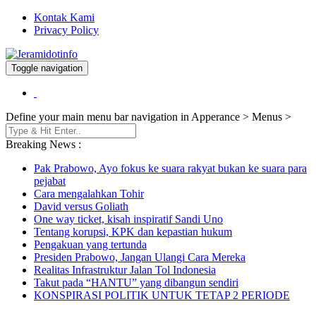
Kontak Kami
Privacy Policy
Toggle navigation
Berita dan Informasi Terkini
Jeramidotinfo
Define your main menu bar navigation in Apperance > Menus >
Breaking News :
Pak Prabowo, Ayo fokus ke suara rakyat bukan ke suara para
pejabat
Cara mengalahkan Tohir
David versus Goliath
One way ticket, kisah inspiratif Sandi Uno
Tentang korupsi, KPK dan kepastian hukum
Pengakuan yang tertunda
Presiden Prabowo, Jangan Ulangi Cara Mereka
Realitas Infrastruktur Jalan Tol Indonesia
Takut pada “HANTU” yang dibangun sendiri
KONSPIRASI POLITIK UNTUK TETAP 2 PERIODE