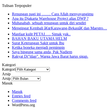
Tulisan Terpopuler
Renungan pagi ini ……. Cara Allah menyayangimu
Apa itu Djakarta Warehouse Project alias DWP ?
Muhasabah, sebuah renungan untuk diri sendiri
Mengingat Kembali â€œKarawang-Bekasiâ€ dan Maestro…
Manfaat kulit PETAI….. Simak yuk..
BAHAN BAKU UTAMA HELM
Surat Keterangan Sakit untuk Ibu
Ketika boneka menjadi pemimpin
Saya bingung sama anda, Pak Nadiem
Rakyat Di”tilap”. Warga Jawa Barat harus sigap.
Kategori
Kategori
Arsip
Arsip
Masuk
Masuk
Entries feed
Comments feed
WordPress.org