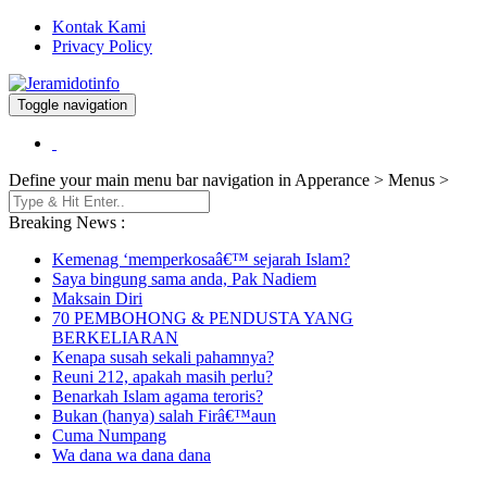
Kontak Kami
Privacy Policy
Toggle navigation
Berita dan Informasi Terkini
Jeramidotinfo
Define your main menu bar navigation in Apperance > Menus >
Breaking News :
Kemenag ‘memperkosaâ€™ sejarah Islam?
Saya bingung sama anda, Pak Nadiem
Maksain Diri
70 PEMBOHONG & PENDUSTA YANG
BERKELIARAN
Kenapa susah sekali pahamnya?
Reuni 212, apakah masih perlu?
Benarkah Islam agama teroris?
Bukan (hanya) salah Firâ€™aun
Cuma Numpang
Wa dana wa dana dana