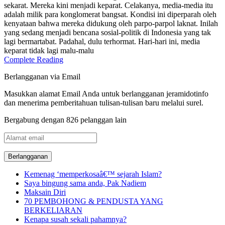
sekarat. Mereka kini menjadi keparat. Celakanya, media-media itu
adalah milik para konglomerat bangsat. Kondisi ini diperparah oleh
kenyataan bahwa mereka didukung oleh parpo-parpol laknat. Inilah
yang sedang menjadi bencana sosial-politik di Indonesia yang tak
lagi bermartabat. Padahal, dulu terhormat. Hari-hari ini, media
keparat tidak lagi malu-malu
Complete Reading
Berlangganan via Email
Masukkan alamat Email Anda untuk berlangganan jeramidotinfo
dan menerima pemberitahuan tulisan-tulisan baru melalui surel.
Bergabung dengan 826 pelanggan lain
Alamat
email
Kemenag ‘memperkosaâ€™ sejarah Islam?
Saya bingung sama anda, Pak Nadiem
Maksain Diri
70 PEMBOHONG & PENDUSTA YANG
BERKELIARAN
Kenapa susah sekali pahamnya?