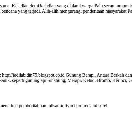
sama. Kejadian demi kejadian yang dialami warga Palu secara umum te
 bencana yang terjadi. Alih-alih mengurangi penderitaan masyarakat 
 : http://fadilabidin75.blogspot.co.id Gunung Berapi, Antara Berkah d
vulkanik, seperti gunung api Sinabung, Merapi, Kelud, Bromo, Kerinc
nerima pemberitahuan tulisan-tulisan baru melalui surel.