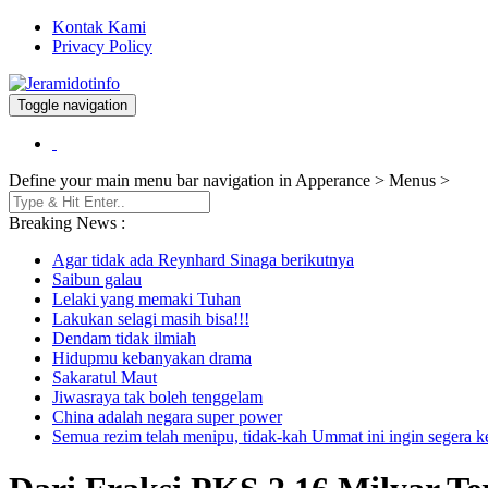
Kontak Kami
Privacy Policy
Toggle navigation
Berita dan Informasi Terkini
Jeramidotinfo
Define your main menu bar navigation in Apperance > Menus >
Breaking News :
Agar tidak ada Reynhard Sinaga berikutnya
Saibun galau
Lelaki yang memaki Tuhan
Lakukan selagi masih bisa!!!
Dendam tidak ilmiah
Hidupmu kebanyakan drama
Sakaratul Maut
Jiwasraya tak boleh tenggelam
China adalah negara super power
Semua rezim telah menipu, tidak-kah Ummat ini ingin segera 