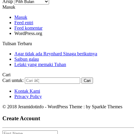
Arsip
Masuk
Masuk
Feed entri
Feed komentar
WordPress.org
Tulisan Terbaru
Agar tidak ada Reynhard Sinaga berikutnya
Saibun galau
Lelaki yang memaki Tuhan
Cari
Cari untuk:
Kontak Kami
Privacy Policy
© 2018 Jeramidotinfo - WordPress Theme : by Sparkle Themes
Create Account