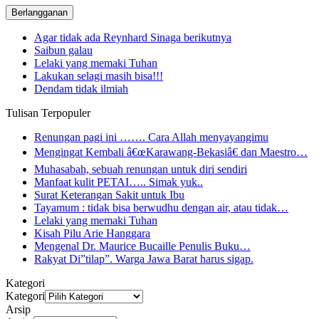
Agar tidak ada Reynhard Sinaga berikutnya
Saibun galau
Lelaki yang memaki Tuhan
Lakukan selagi masih bisa!!!
Dendam tidak ilmiah
Tulisan Terpopuler
Renungan pagi ini ……. Cara Allah menyayangimu
Mengingat Kembali â€œKarawang-Bekasiâ€ dan Maestro…
Muhasabah, sebuah renungan untuk diri sendiri
Manfaat kulit PETAI….. Simak yuk..
Surat Keterangan Sakit untuk Ibu
Tayamum : tidak bisa berwudhu dengan air, atau tidak…
Lelaki yang memaki Tuhan
Kisah Pilu Arie Hanggara
Mengenal Dr. Maurice Bucaille Penulis Buku…
Rakyat Di”tilap”. Warga Jawa Barat harus sigap.
Kategori
Kategori
Arsip