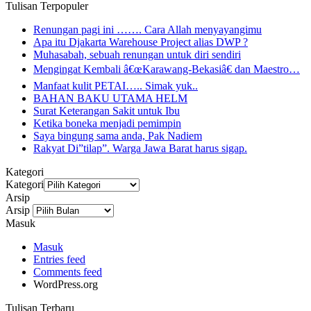
Tulisan Terpopuler
Renungan pagi ini ……. Cara Allah menyayangimu
Apa itu Djakarta Warehouse Project alias DWP ?
Muhasabah, sebuah renungan untuk diri sendiri
Mengingat Kembali â€œKarawang-Bekasiâ€ dan Maestro…
Manfaat kulit PETAI….. Simak yuk..
BAHAN BAKU UTAMA HELM
Surat Keterangan Sakit untuk Ibu
Ketika boneka menjadi pemimpin
Saya bingung sama anda, Pak Nadiem
Rakyat Di”tilap”. Warga Jawa Barat harus sigap.
Kategori
Kategori
Arsip
Arsip
Masuk
Masuk
Entries feed
Comments feed
WordPress.org
Tulisan Terbaru