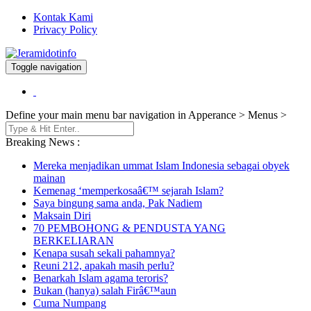
Kontak Kami
Privacy Policy
Toggle navigation
Berita dan Informasi Terkini
Jeramidotinfo
Define your main menu bar navigation in Apperance > Menus >
Breaking News :
Mereka menjadikan ummat Islam Indonesia sebagai obyek
mainan
Kemenag ‘memperkosaâ€™ sejarah Islam?
Saya bingung sama anda, Pak Nadiem
Maksain Diri
70 PEMBOHONG & PENDUSTA YANG
BERKELIARAN
Kenapa susah sekali pahamnya?
Reuni 212, apakah masih perlu?
Benarkah Islam agama teroris?
Bukan (hanya) salah Firâ€™aun
Cuma Numpang