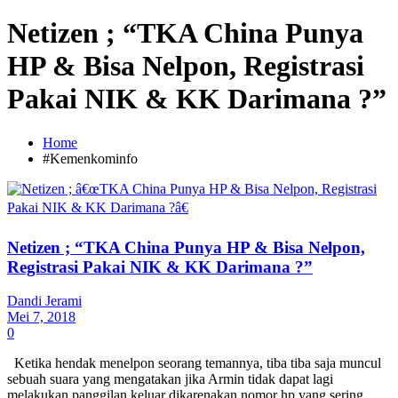
Netizen ; “TKA China Punya
HP & Bisa Nelpon, Registrasi
Pakai NIK & KK Darimana ?”
Home
#Kemenkominfo
Netizen ; “TKA China Punya HP & Bisa Nelpon,
Registrasi Pakai NIK & KK Darimana ?”
Dandi Jerami
Mei 7, 2018
0
Ketika hendak menelpon seorang temannya, tiba tiba saja muncul
sebuah suara yang mengatakan jika Armin tidak dapat lagi
melakukan panggilan keluar dikarenakan nomor hp yang sering