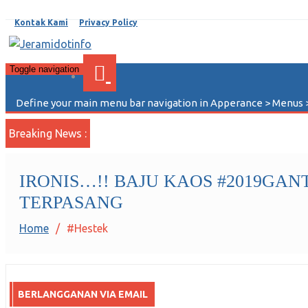
Kontak Kami
Privacy Policy
JERAMIDOTINFO
Berita dan Informasi Terkini
Toggle navigation
Define your main menu bar navigation in Apperance > Menus 
Breaking News :
IRONIS…!! BAJU KAOS #2019GA
TERPASANG
Home
#Hestek
BERLANGGANAN VIA EMAIL