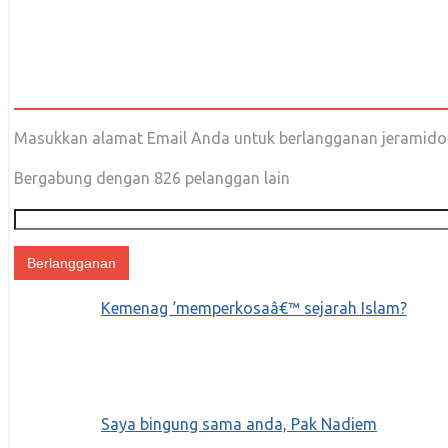
sudah jelas jelas menyatakan akan kembali
COMPLETE READING
Masukkan alamat Email Anda untuk berlangganan jeramidoti
Bergabung dengan 826 pelanggan lain
Alamat
email
Kemenag ‘memperkosaâ€™ sejarah Islam?
Saya bingung sama anda, Pak Nadiem