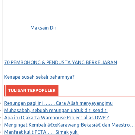
Maksain Diri
70 PEMBOHONG & PENDUSTA YANG BERKELIARAN
Kenapa susah sekali pahamnya?
TULISAN TERPOPULER
Renungan pagi ini ……. Cara Allah menyayangimu
Muhasabah, sebuah renungan untuk diri sendiri
Apa itu Djakarta Warehouse Project alias DWP ?
Mengingat Kembali â€œKarawang-Bekasiâ€ dan Maestro…
Manfaat kulit PETAI….. Simak yuk..