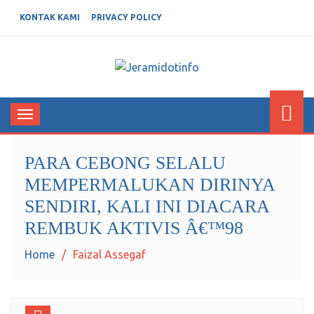
KONTAK KAMI
PRIVACY POLICY
JERAMIDOTINFO
Berita dan Informasi Terkini
Toggle
navigation
PARA CEBONG SELALU
MEMPERMALUKAN DIRINYA
SENDIRI, KALI INI DIACARA
REMBUK AKTIVIS Â€™98
Home
Faizal Assegaf