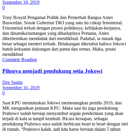
September 18, 2019
0
Tony Rosyid Pengamat Politik dan Pemerhati Bangsa Anies
Baswedan. Sosok Gubernur DKI yang satu ini cukup fenomenal.
Fenomenal terkait dengan proses politiknya, kebijakan-kerjanya,
dan dinamika/tantangan yang dihadapinya Pertama, Anies
diberhentikan mendadak dari mendikbud. Padahal, ia masuk tiga
besar sebagai menteri terbaik. Belakangan diketahui bahwa Jokowi
butuh kekuatan dukungan dari partai dan ormas. Maka, posisi
mendikbud
Complete Reading
Pilunya menjadi pendukung setia Jokowi
Dee Sagita
September 16, 2019
0
Saat KPU memutuskan Jokowi memenangkan pemilu 2019, dan
MK menguatkan putusan KPU. Maka saat itu juga pendukung
Prabowo sudah bersiap menyambut segala penderitaan yang akan
terjadi di kala ia tampil kembali. Bicara kesiapan, sebagai
pendukung Prabowo saya sudah berbicara heart to heart dengan istri
di rumah. “Prabowo kalah, jadi kita harus bersiap dalam 5 tahun