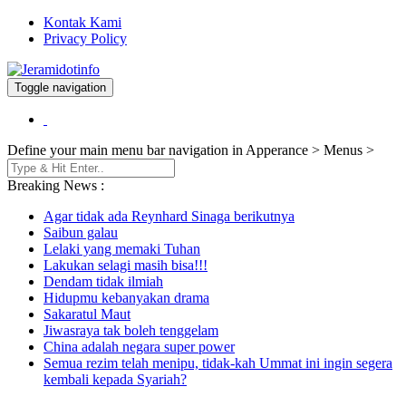
Kontak Kami
Privacy Policy
Toggle navigation
Berita dan Informasi Terkini
Jeramidotinfo
Define your main menu bar navigation in Apperance > Menus >
Breaking News :
Agar tidak ada Reynhard Sinaga berikutnya
Saibun galau
Lelaki yang memaki Tuhan
Lakukan selagi masih bisa!!!
Dendam tidak ilmiah
Hidupmu kebanyakan drama
Sakaratul Maut
Jiwasraya tak boleh tenggelam
China adalah negara super power
Semua rezim telah menipu, tidak-kah Ummat ini ingin segera
kembali kepada Syariah?