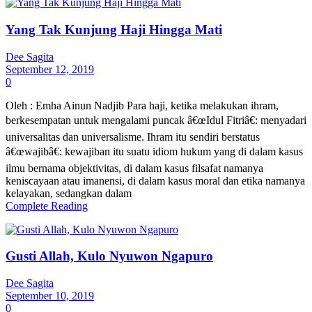
Yang Tak Kunjung Haji Hingga Mati
Dee Sagita
September 12, 2019
0
Oleh : Emha Ainun Nadjib Para haji, ketika melakukan ihram,
berkesempatan untuk mengalami puncak â€œIdul Fitriâ€: menyadari
universalitas dan universalisme. Ihram itu sendiri berstatus
â€œwajibâ€: kewajiban itu suatu idiom hukum yang di dalam kasus
ilmu bernama objektivitas, di dalam kasus filsafat namanya
keniscayaan atau imanensi, di dalam kasus moral dan etika namanya
kelayakan, sedangkan dalam
Complete Reading
Gusti Allah, Kulo Nyuwon Ngapuro
Dee Sagita
September 10, 2019
0