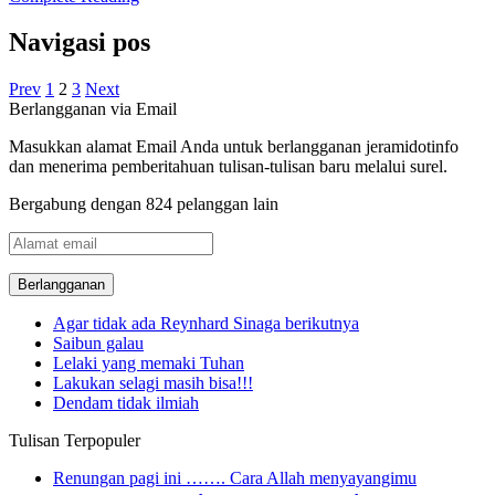
Navigasi pos
Prev
1
2
3
Next
Berlangganan via Email
Masukkan alamat Email Anda untuk berlangganan jeramidotinfo
dan menerima pemberitahuan tulisan-tulisan baru melalui surel.
Bergabung dengan 824 pelanggan lain
Alamat
email
Agar tidak ada Reynhard Sinaga berikutnya
Saibun galau
Lelaki yang memaki Tuhan
Lakukan selagi masih bisa!!!
Dendam tidak ilmiah
Tulisan Terpopuler
Renungan pagi ini ……. Cara Allah menyayangimu