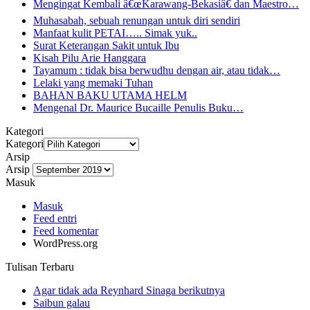
Mengingat Kembali â€œKarawang-Bekasiâ€ dan Maestro…
Muhasabah, sebuah renungan untuk diri sendiri
Manfaat kulit PETAI….. Simak yuk..
Surat Keterangan Sakit untuk Ibu
Kisah Pilu Arie Hanggara
Tayamum : tidak bisa berwudhu dengan air, atau tidak…
Lelaki yang memaki Tuhan
BAHAN BAKU UTAMA HELM
Mengenal Dr. Maurice Bucaille Penulis Buku…
Kategori
Kategori
Arsip
Arsip
Masuk
Masuk
Feed entri
Feed komentar
WordPress.org
Tulisan Terbaru
Agar tidak ada Reynhard Sinaga berikutnya
Saibun galau