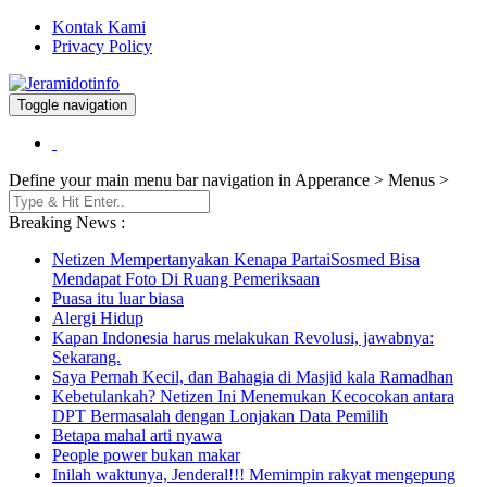
Kontak Kami
Privacy Policy
Toggle navigation
Berita dan Informasi Terkini
Jeramidotinfo
Define your main menu bar navigation in Apperance > Menus >
Breaking News :
Netizen Mempertanyakan Kenapa PartaiSosmed Bisa
Mendapat Foto Di Ruang Pemeriksaan
Puasa itu luar biasa
Alergi Hidup
Kapan Indonesia harus melakukan Revolusi, jawabnya:
Sekarang.
Saya Pernah Kecil, dan Bahagia di Masjid kala Ramadhan
Kebetulankah? Netizen Ini Menemukan Kecocokan antara
DPT Bermasalah dengan Lonjakan Data Pemilih
Betapa mahal arti nyawa
People power bukan makar
Inilah waktunya, Jenderal!!! Memimpin rakyat mengepung