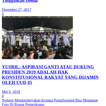
Tinggalkan Demiz
Desember 27, 2017
0
YUSRIL: ASPIRASI GANTI ATAU DUKUNG
PRESIDEN 2019 ADALAH HAK
KONSTITUSIONAL RAKYAT YANG DIJAMIN
OLEH UUD 45
Mei 6, 2018
0
Netizen Mempertanyakan Kenapa PartaiSosmed Bisa Mendapat
Foto Di Ruang Pemeriksaan