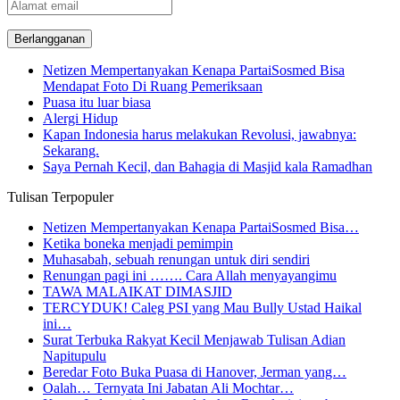
Alamat
email
Netizen Mempertanyakan Kenapa PartaiSosmed Bisa
Mendapat Foto Di Ruang Pemeriksaan
Puasa itu luar biasa
Alergi Hidup
Kapan Indonesia harus melakukan Revolusi, jawabnya:
Sekarang.
Saya Pernah Kecil, dan Bahagia di Masjid kala Ramadhan
Tulisan Terpopuler
Netizen Mempertanyakan Kenapa PartaiSosmed Bisa…
Ketika boneka menjadi pemimpin
Muhasabah, sebuah renungan untuk diri sendiri
Renungan pagi ini ……. Cara Allah menyayangimu
TAWA MALAIKAT DIMASJID
TERCYDUK! Caleg PSI yang Mau Bully Ustad Haikal
ini…
Surat Terbuka Rakyat Kecil Menjawab Tulisan Adian
Napitupulu
Beredar Foto Buka Puasa di Hanover, Jerman yang…
Oalah… Ternyata Ini Jabatan Ali Mochtar…