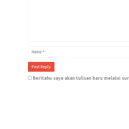
PA 212: Kapitra Telah Berkhianat
Juli 19, 2018
0
Muhasabah, sebuah renungan untuk dir
Januari 31, 2018
0
Beritahu saya akan tulisan baru melalui sur
Selain Mengatasi Komedo, Satu Langk
Wajah
Desember 15, 2017
0