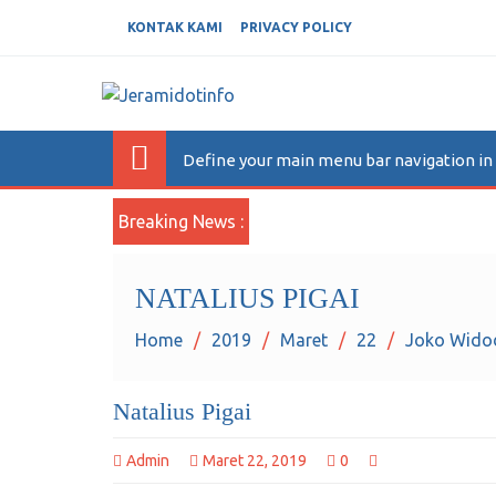
KONTAK KAMI
PRIVACY POLICY
JERAMIDOTINFO
Berita dan Informasi Terkini
Define your main menu bar navigation i
Breaking News :
NATALIUS PIGAI
Home
2019
Maret
22
Joko Wido
Natalius Pigai
Admin
Maret 22, 2019
0