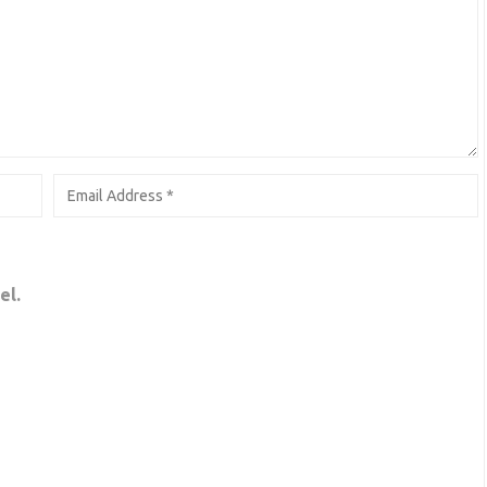
i sendiri
el.
ah Praktis Ini Juga Dapat Mencerahkan Kulit