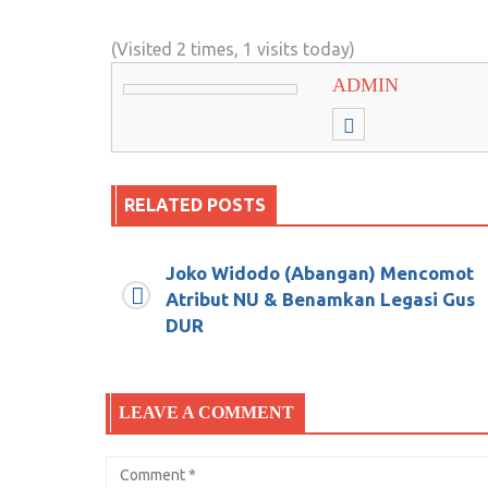
(Visited 2 times, 1 visits today)
ADMIN
RELATED POSTS
Joko Widodo (Abangan) Mencomot
Masih Soal Kartu Tani, Kini Giliran 
Atribut NU & Benamkan Legasi Gus
DUR
Mei 1, 2018
0
Dari Program HAARP, Rekayasa Benc
LEAVE A COMMENT
Desember 25, 2018
0