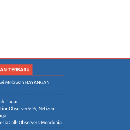
gikuti
SAN TERBARU
wi Melawan BAYANGAN
r kemenangan untuk Prabowo Sandi
ah Tagar
ctionObserverSOS, Netizen
agar
esiaCallsObservers Mendunia