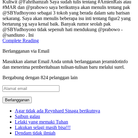
Kultwit @Fahrihamzah Saya sudah tulis tentang #AmienRais atau
#MAR dan @prabowo saya berikutnya akan menulis tentang pak
@SBYudhoyono sebagai 3 tokoh yang berada dalam satu barisan
sekarang. Saya akan menulis beberapa isu inti tentang figur2 yang
bertarung yg saya kenal baik. Banyak rumor seolah pak
@SBYudhoyono tidak sepenuh hati mendukung @prabowo -
@sandiuno . Ini
Complete Reading
Berlangganan via Email
Masukkan alamat Email Anda untuk berlangganan jeramidotinfo
dan menerima pemberitahuan tulisan-tulisan baru melalui surel.
Bergabung dengan 824 pelanggan lain
Alamat
email
Agar tidak ada Reynhard Sinaga berikutnya
Saibun galau
Lelaki yang memaki Tuhan
Lakukan selagi masih bisa!!!
Dendam tidak ilmiah