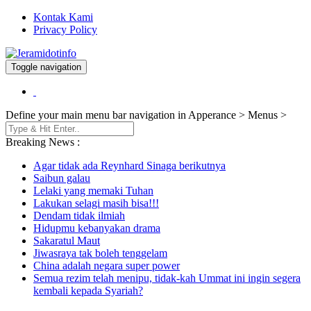
Kontak Kami
Privacy Policy
Toggle navigation
Berita dan Informasi Terkini
Jeramidotinfo
Define your main menu bar navigation in Apperance > Menus >
Breaking News :
Agar tidak ada Reynhard Sinaga berikutnya
Saibun galau
Lelaki yang memaki Tuhan
Lakukan selagi masih bisa!!!
Dendam tidak ilmiah
Hidupmu kebanyakan drama
Sakaratul Maut
Jiwasraya tak boleh tenggelam
China adalah negara super power
Semua rezim telah menipu, tidak-kah Ummat ini ingin segera
kembali kepada Syariah?