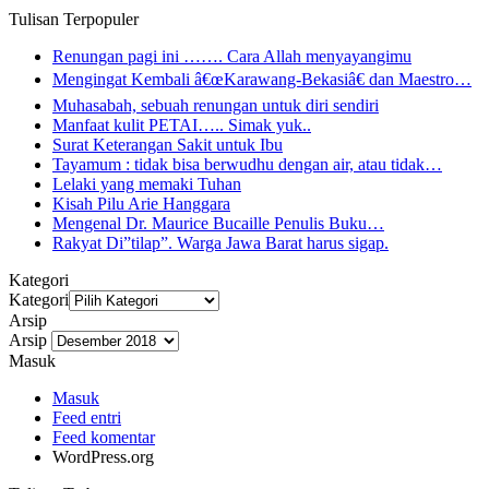
Tulisan Terpopuler
Renungan pagi ini ……. Cara Allah menyayangimu
Mengingat Kembali â€œKarawang-Bekasiâ€ dan Maestro…
Muhasabah, sebuah renungan untuk diri sendiri
Manfaat kulit PETAI….. Simak yuk..
Surat Keterangan Sakit untuk Ibu
Tayamum : tidak bisa berwudhu dengan air, atau tidak…
Lelaki yang memaki Tuhan
Kisah Pilu Arie Hanggara
Mengenal Dr. Maurice Bucaille Penulis Buku…
Rakyat Di”tilap”. Warga Jawa Barat harus sigap.
Kategori
Kategori
Arsip
Arsip
Masuk
Masuk
Feed entri
Feed komentar
WordPress.org