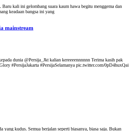
i. Baru kali ini gelombang suara kaum hawa begitu menggema dan
emang keadaan bangsa ini yang
ia mainstream
 kepada dunia @Persija_Jkt kalian kereeeennnnnn Terima kasih pak
ry #PersijaJakarta #PersijaSelamanya pic.twitter.com/0pD4huxQai
 yang kudus. Semua berjalan seperti biasanya, biasa saja. Bukan