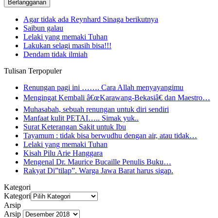
Agar tidak ada Reynhard Sinaga berikutnya
Saibun galau
Lelaki yang memaki Tuhan
Lakukan selagi masih bisa!!!
Dendam tidak ilmiah
Tulisan Terpopuler
Renungan pagi ini ……. Cara Allah menyayangimu
Mengingat Kembali â€œKarawang-Bekasiâ€ dan Maestro…
Muhasabah, sebuah renungan untuk diri sendiri
Manfaat kulit PETAI….. Simak yuk..
Surat Keterangan Sakit untuk Ibu
Tayamum : tidak bisa berwudhu dengan air, atau tidak…
Lelaki yang memaki Tuhan
Kisah Pilu Arie Hanggara
Mengenal Dr. Maurice Bucaille Penulis Buku…
Rakyat Di”tilap”. Warga Jawa Barat harus sigap.
Kategori
Kategori
Arsip
Arsip