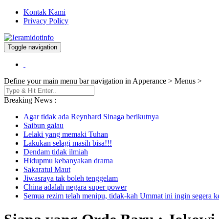
Kontak Kami
Privacy Policy
Toggle navigation
Berita dan Informasi Terkini
Jeramidotinfo
Define your main menu bar navigation in Apperance > Menus >
Breaking News :
Agar tidak ada Reynhard Sinaga berikutnya
Saibun galau
Lelaki yang memaki Tuhan
Lakukan selagi masih bisa!!!
Dendam tidak ilmiah
Hidupmu kebanyakan drama
Sakaratul Maut
Jiwasraya tak boleh tenggelam
China adalah negara super power
Semua rezim telah menipu, tidak-kah Ummat ini ingin segera 