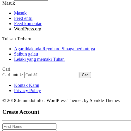
Masuk
Masuk
Feed entri
Feed komentar
WordPress.org
Tulisan Terbaru
Agar tidak ada Reynhard Sinaga berikutnya
Saibun galau
Lelaki yang memaki Tuhan
Cari
Cari untuk:
Kontak Kami
Privacy Policy
© 2018 Jeramidotinfo - WordPress Theme : by Sparkle Themes
Create Account