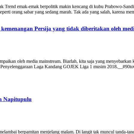
mak Trend emak-emak berpolitik makin kencang di kubu Prabowo-Sand
 Seperti orang sabar yang sedang marah. Tak ada yang salah, karena m
kemenangan Persija yang tidak diberitakan oleh med
ampaikan oleh media mainstream. Biarlah, kita saja yang menyebarkan
 Penyelenggaraan Laga Kandang GOJEK Liga 1 musim 2018.__#90toGlo
n Napitupulu
elambai berpamitan menjelang malam. Di langit tak muncul tanda-tanda