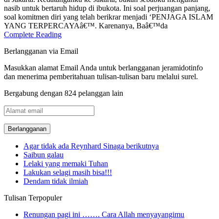
nasib untuk bertaruh hidup di ibukota. Ini soal perjuangan panjang,
soal komitmen diri yang telah berikrar menjadi ‘PENJAGA ISLAM
YANG TERPERCAYAâ€™. Karenanya, Baâ€™da
Complete Reading
Berlangganan via Email
Masukkan alamat Email Anda untuk berlangganan jeramidotinfo
dan menerima pemberitahuan tulisan-tulisan baru melalui surel.
Bergabung dengan 824 pelanggan lain
Alamat
email
Agar tidak ada Reynhard Sinaga berikutnya
Saibun galau
Lelaki yang memaki Tuhan
Lakukan selagi masih bisa!!!
Dendam tidak ilmiah
Tulisan Terpopuler
Renungan pagi ini ……. Cara Allah menyayangimu