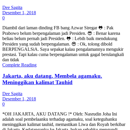
Dee Sagita
Desember 1, 2018
0
Diambil dari laman dinding FB bang Azwar Siregar 🐸 : Pak
Prabowo belum berpengalaman jadi Presiden. 😎 : Benar karena
beliau belum pernah jadi Presiden. 🐸 : Lebih baik mendukung
Presiden yang sudah berpengalaman. 😎 : Ok, tolong dibold
BERPENGALSiA. Saya sepakat kalau pengalamannya mengukir
prestasi. Tapi kalau cuma berpengalaman untuk gagal berulangkali
dan tidak
Complete Reading
Jakarta, aku datang. Membela agamaku.
Meninggikan kalimat Tauhid
Dee Sagita
Desember 1, 2018
0
*OH JAKARTA, AKU DATANG !* Oleh: Nasrudin Joha Ini
adalah soal pembelaanku terhadap agamaku, soal keteguhanku
meninggikan kalimat tauhid, memastikan Liwa dan Royah berkibar
di Jakarta. Kedatanganku ke Jakarta, bukan sebabku mengundi