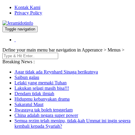
Kontak Kami
Privacy Policy
Toggle navigation
Berita dan Informasi Terkini
Jeramidotinfo
Define your main menu bar navigation in Apperance > Menus >
Breaking News :
Agar tidak ada Reynhard Sinaga berikutnya
Saibun galau
Lelaki yang memaki Tuhan
Lakukan selagi masih bisa!!!
Dendam tidak ilmiah
Hidupmu kebanyakan drama
Sakaratul Maut
Jiwasraya tak boleh tenggelam
China adalah negara super power
Semua rezim telah menipu, tidak-kah Ummat ini ingin segera
kembali kepada Syariah?