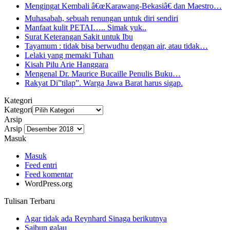
Mengingat Kembali â€œKarawang-Bekasiâ€ dan Maestro…
Muhasabah, sebuah renungan untuk diri sendiri
Manfaat kulit PETAI….. Simak yuk..
Surat Keterangan Sakit untuk Ibu
Tayamum : tidak bisa berwudhu dengan air, atau tidak…
Lelaki yang memaki Tuhan
Kisah Pilu Arie Hanggara
Mengenal Dr. Maurice Bucaille Penulis Buku…
Rakyat Di”tilap”. Warga Jawa Barat harus sigap.
Kategori
Kategori
Arsip
Arsip
Masuk
Masuk
Feed entri
Feed komentar
WordPress.org
Tulisan Terbaru
Agar tidak ada Reynhard Sinaga berikutnya
Saibun galau