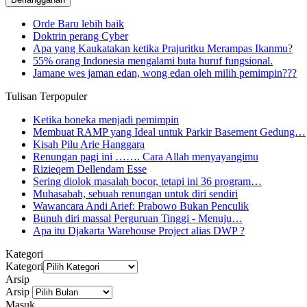
Orde Baru lebih baik
Doktrin perang Cyber
Apa yang Kaukatakan ketika Prajuritku Merampas Ikanmu?
55% orang Indonesia mengalami buta huruf fungsional.
Jamane wes jaman edan, wong edan oleh milih pemimpin???
Tulisan Terpopuler
Ketika boneka menjadi pemimpin
Membuat RAMP yang Ideal untuk Parkir Basement Gedung…
Kisah Pilu Arie Hanggara
Renungan pagi ini ……. Cara Allah menyayangimu
Rizieqem Dellendam Esse
Sering diolok masalah bocor, tetapi ini 36 program…
Muhasabah, sebuah renungan untuk diri sendiri
Wawancara Andi Arief: Prabowo Bukan Penculik
Bunuh diri massal Perguruan Tinggi - Menuju…
Apa itu Djakarta Warehouse Project alias DWP ?
Kategori
Kategori
Arsip
Arsip
Masuk