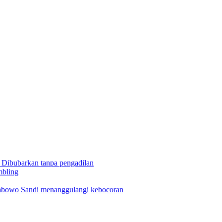
s. Dibubarkan tanpa pengadilan
mbling
Prabowo Sandi menanggulangi kebocoran