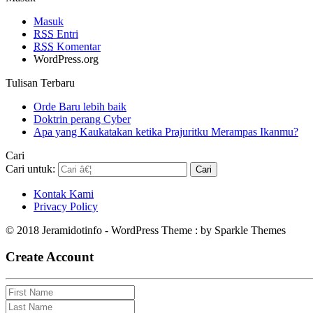
Masuk
RSS
Entri
RSS
Komentar
WordPress.org
Tulisan Terbaru
Orde Baru lebih baik
Doktrin perang Cyber
Apa yang Kaukatakan ketika Prajuritku Merampas Ikanmu?
Cari
Cari untuk:
Kontak Kami
Privacy Policy
© 2018 Jeramidotinfo - WordPress Theme : by Sparkle Themes
Create Account