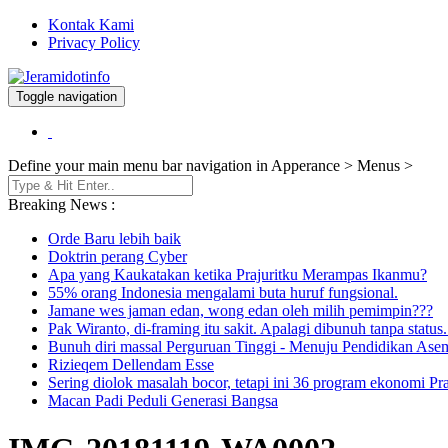
Kontak Kami
Privacy Policy
Toggle navigation
Berita dan Informasi Terkini
Jeramidotinfo
Define your main menu bar navigation in Apperance > Menus >
Breaking News :
Orde Baru lebih baik
Doktrin perang Cyber
Apa yang Kaukatakan ketika Prajuritku Merampas Ikanmu?
55% orang Indonesia mengalami buta huruf fungsional.
Jamane wes jaman edan, wong edan oleh milih pemimpin???
Pak Wiranto, di-framing itu sakit. Apalagi dibunuh tanpa statu
Bunuh diri massal Perguruan Tinggi - Menuju Pendidikan Ase
Rizieqem Dellendam Esse
Sering diolok masalah bocor, tetapi ini 36 program ekonomi 
Macan Padi Peduli Generasi Bangsa