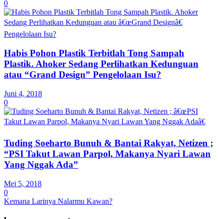
0
Habis Pohon Plastik Terbitlah Tong Sampah
Plastik. Ahoker Sedang Perlihatkan Kedunguan
atau “Grand Design” Pengelolaan Isu?
Juni 4, 2018
0
Tuding Soeharto Bunuh & Bantai Rakyat, Netizen ;
“PSI Takut Lawan Parpol, Makanya Nyari Lawan
Yang Nggak Ada”
Mei 5, 2018
0
Kemana Larinya Nalarmu Kawan?