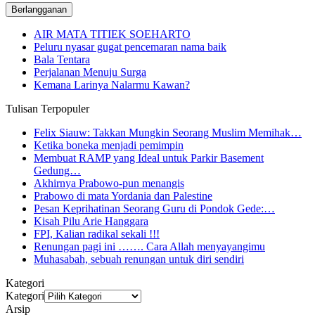
AIR MATA TITIEK SOEHARTO
Peluru nyasar gugat pencemaran nama baik
Bala Tentara
Perjalanan Menuju Surga
Kemana Larinya Nalarmu Kawan?
Tulisan Terpopuler
Felix Siauw: Takkan Mungkin Seorang Muslim Memihak…
Ketika boneka menjadi pemimpin
Membuat RAMP yang Ideal untuk Parkir Basement
Gedung…
Akhirnya Prabowo-pun menangis
Prabowo di mata Yordania dan Palestine
Pesan Keprihatinan Seorang Guru di Pondok Gede:…
Kisah Pilu Arie Hanggara
FPI, Kalian radikal sekali !!!
Renungan pagi ini ……. Cara Allah menyayangimu
Muhasabah, sebuah renungan untuk diri sendiri
Kategori
Kategori
Arsip