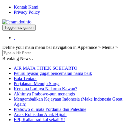
Kontak Kami
Privacy Policy
Toggle navigation
Berita dan Informasi Terkini
Jeramidotinfo
Define your main menu bar navigation in Apperance > Menus >
Breaking News :
AIR MATA TITIEK SOEHARTO
Peluru nyasar gugat pencemaran nama baik
Bala Tentara
Perjalanan Menuju Surga
Kemana Larinya Nalarmu Kawan?
Akhirnya Prabowo-pun menangis
Mengembalikan Kejayaan Indonesia (Make Indonesia Great
Again)
Prabowo di mata Yordania dan Palestine
Anak Rohis dan Anak Hijrah
FPI, Kalian radikal sekali !!!