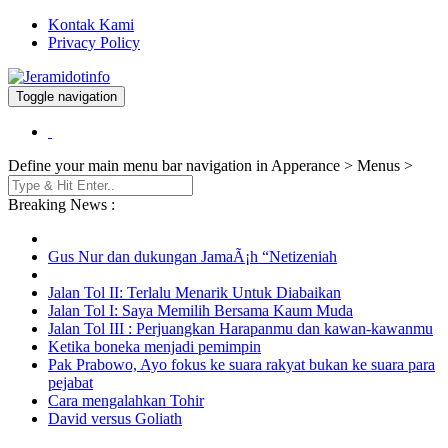
Kontak Kami
Privacy Policy
Toggle navigation
Berita dan Informasi Terkini
Jeramidotinfo
Define your main menu bar navigation in Apperance > Menus >
Breaking News :
Gus Nur dan dukungan JamaÃ¡h “Netizeniah
Jalan Tol II: Terlalu Menarik Untuk Diabaikan
Jalan Tol I: Saya Memilih Bersama Kaum Muda
Jalan Tol III : Perjuangkan Harapanmu dan kawan-kawanmu
Ketika boneka menjadi pemimpin
Pak Prabowo, Ayo fokus ke suara rakyat bukan ke suara para
pejabat
Cara mengalahkan Tohir
David versus Goliath