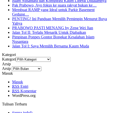
Islam Nusantara dan Konspirasi Kaum Liberal Didalamnya
Pak Prabowo, Ayo fokus ke suara rakyat bukan ke…
Membuat RAMP yang Ideal untuk Parkir Basement
Gedung…
PENTING! Ini Panduan Memilih Pemimpin Menurut Buya
Yahya
PRABOWO PASTI MENANG by Zeng Wei Jian
Jalan Tol II: Terlalu Menarik Untuk Diabaikan
Pimpinan Ponpes Gontor Bongkar Kesalahan Islam
Nusantara
Jalan Tol I: Saya Memilih Bersama Kaum Muda
Kategori
Kategori
Arsip
Arsip
Masuk
Masuk
RSS
Entri
RSS
Komentar
WordPress.org
Tulisan Terbaru
(tanpa judul)