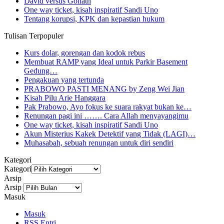
David versus Goliath
One way ticket, kisah inspiratif Sandi Uno
Tentang korupsi, KPK dan kepastian hukum
Tulisan Terpopuler
Kurs dolar, gorengan dan kodok rebus
Membuat RAMP yang Ideal untuk Parkir Basement
Gedung…
Pengakuan yang tertunda
PRABOWO PASTI MENANG by Zeng Wei Jian
Kisah Pilu Arie Hanggara
Pak Prabowo, Ayo fokus ke suara rakyat bukan ke…
Renungan pagi ini ……. Cara Allah menyayangimu
One way ticket, kisah inspiratif Sandi Uno
Akun Misterius Kakek Detektif yang Tidak (LAGI)…
Muhasabah, sebuah renungan untuk diri sendiri
Kategori
Kategori
Arsip
Arsip
Masuk
Masuk
RSS
Entri