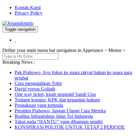
Kontak Kami
Privacy Policy
Toggle navigation
Berita dan Informasi Terkini
Jeramidotinfo
Define your main menu bar navigation in Apperance > Menus >
Breaking News :
Pak Prabowo, Ayo fokus ke suara rakyat bukan ke suara para
pejabat
Cara mengalahkan Tohir
David versus Goliath
One way ticket, kisah inspiratif Sandi Uno
Tentang korupsi, KPK dan kepastian hukum
Pengakuan yang tertunda
Presiden Prabowo, Jangan Ulangi Cara Mereka
Realitas Infrastruktur Jalan Tol Indonesia
Takut pada “HANTU” yang dibangun sendiri
KONSPIRASI POLITIK UNTUK TETAP 2 PERIODE