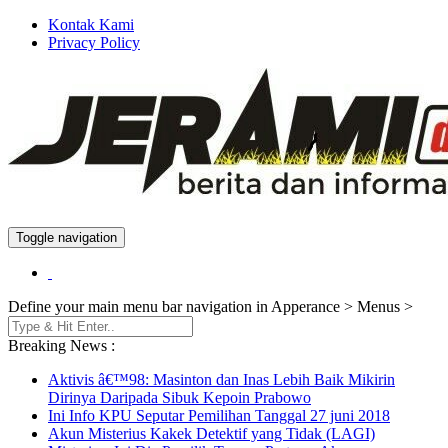
Kontak Kami
Privacy Policy
Toggle navigation
Berita dan Informasi Terkini
Jeramidotinfo
Define your main menu bar navigation in Apperance > Menus >
Breaking News :
Aktivis â€™98: Masinton dan Inas Lebih Baik Mikirin
Dirinya Daripada Sibuk Kepoin Prabowo
Ini Info KPU Seputar Pemilihan Tanggal 27 juni 2018
Akun Misterius Kakek Detektif yang Tidak (LAGI)