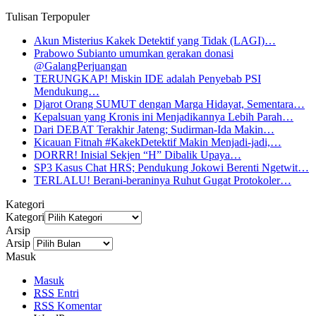
Tulisan Terpopuler
Akun Misterius Kakek Detektif yang Tidak (LAGI)…
Prabowo Subianto umumkan gerakan donasi
@GalangPerjuangan
TERUNGKAP! Miskin IDE adalah Penyebab PSI
Mendukung…
Djarot Orang SUMUT dengan Marga Hidayat, Sementara…
Kepalsuan yang Kronis ini Menjadikannya Lebih Parah…
Dari DEBAT Terakhir Jateng; Sudirman-Ida Makin…
Kicauan Fitnah #KakekDetektif Makin Menjadi-jadi,…
DORRR! Inisial Sekjen “H” Dibalik Upaya…
SP3 Kasus Chat HRS; Pendukung Jokowi Berenti Ngetwit…
TERLALU! Berani-beraninya Ruhut Gugat Protokoler…
Kategori
Kategori
Arsip
Arsip
Masuk
Masuk
RSS
Entri
RSS
Komentar