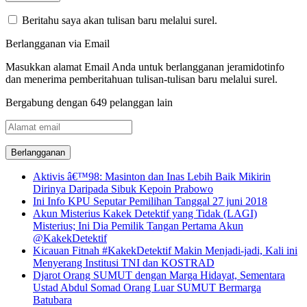
Beritahu saya akan tulisan baru melalui surel.
Berlangganan via Email
Masukkan alamat Email Anda untuk berlangganan jeramidotinfo
dan menerima pemberitahuan tulisan-tulisan baru melalui surel.
Bergabung dengan 649 pelanggan lain
Alamat
email
Aktivis â€™98: Masinton dan Inas Lebih Baik Mikirin
Dirinya Daripada Sibuk Kepoin Prabowo
Ini Info KPU Seputar Pemilihan Tanggal 27 juni 2018
Akun Misterius Kakek Detektif yang Tidak (LAGI)
Misterius; Ini Dia Pemilik Tangan Pertama Akun
@KakekDetektif
Kicauan Fitnah #KakekDetektif Makin Menjadi-jadi, Kali ini
Menyerang Institusi TNI dan KOSTRAD
Djarot Orang SUMUT dengan Marga Hidayat, Sementara
Ustad Abdul Somad Orang Luar SUMUT Bermarga
Batubara