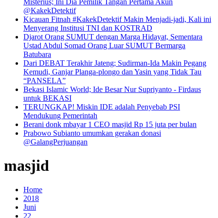
Misterius; Ini Dia Pemilik Tangan Pertama Akun
@KakekDetektif
Kicauan Fitnah #KakekDetektif Makin Menjadi-jadi, Kali ini
Menyerang Institusi TNI dan KOSTRAD
Djarot Orang SUMUT dengan Marga Hidayat, Sementara
Ustad Abdul Somad Orang Luar SUMUT Bermarga
Batubara
Dari DEBAT Terakhir Jateng; Sudirman-Ida Makin Pegang
Kemudi, Ganjar Planga-plongo dan Yasin yang Tidak Tau
“PANSELA”
Bekasi Islamic World; Ide Besar Nur Supriyanto - Firdaus
untuk BEKASI
TERUNGKAP! Miskin IDE adalah Penyebab PSI
Mendukung Pemerintah
Berani donk mbayar 1 CEO masjid Rp 15 juta per bulan
Prabowo Subianto umumkan gerakan donasi
@GalangPerjuangan
masjid
Home
2018
Juni
22