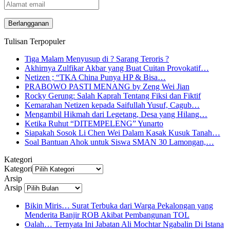
Alamat
email
Tulisan Terpopuler
Tiga Malam Menyusup di ? Sarang Teroris ?
Akhirnya Zulfikar Akbar yang Buat Cuitan Provokatif…
Netizen ; “TKA China Punya HP & Bisa…
PRABOWO PASTI MENANG by Zeng Wei Jian
Rocky Gerung: Salah Kaprah Tentang Fiksi dan Fiktif
Kemarahan Netizen kepada Saifullah Yusuf, Cagub…
Mengambil Hikmah dari Legetang, Desa yang Hilang…
Ketika Ruhut “DITEMPELENG” Yunarto
Siapakah Sosok Li Chen Wei Dalam Kasak Kusuk Tanah…
Soal Bantuan Ahok untuk Siswa SMAN 30 Lamongan,…
Kategori
Kategori
Arsip
Arsip
Bikin Miris… Surat Terbuka dari Warga Pekalongan yang
Menderita Banjir ROB Akibat Pembangunan TOL
Oalah… Ternyata Ini Jabatan Ali Mochtar Ngabalin Di Istana