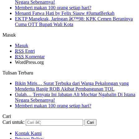
Negara Sebenarnya!
Memberi makan 100 orang setiap hari?
Menanti Fatwa Hati by Felix Siauw #JumatBerkah
EKTP Mangkrak, Jaringan â€™98: KPK Cemen Beraninya
Cuma OTT Bupati Wali Kota
Masuk
Masuk
RSS
Entri
RSS
Komentar
WordPress.org
Tulisan Terbaru
Bikin Miris… Surat Terbuka dari Warga Pekalongan yang
Menderita Banjir ROB Akibat Pembangunan TOL
Oalah… Ternyata Ini Jabatan Ali Mochtar Ngabalin Di Istana
Negara Sebenarnya!
Memberi makan 100 orang setiap hari?
Cari
Cari untuk:
Kontak Kami
Privacy Policy