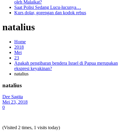
oleh Malaikat?
Saat Polisi Sedang Lucu-lucunya…
Kurs dolar, gorengan dan kodok rebus
natalius
Home
2018
Mei
23
Apakah pengibaran bendera Israel di Papua merupakan
ekspresi keyakinan?
natalius
natalius
Dee Sagita
Mei 23, 2018
0
(Visited 2 times, 1 visits today)