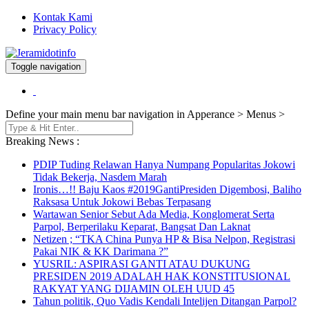
Kontak Kami
Privacy Policy
Toggle navigation
Berita dan Informasi Terkini
Jeramidotinfo
Define your main menu bar navigation in Apperance > Menus >
Breaking News :
PDIP Tuding Relawan Hanya Numpang Popularitas Jokowi
Tidak Bekerja, Nasdem Marah
Ironis…!! Baju Kaos #2019GantiPresiden Digembosi, Baliho
Raksasa Untuk Jokowi Bebas Terpasang
Wartawan Senior Sebut Ada Media, Konglomerat Serta
Parpol, Berperilaku Keparat, Bangsat Dan Laknat
Netizen ; “TKA China Punya HP & Bisa Nelpon, Registrasi
Pakai NIK & KK Darimana ?”
YUSRIL: ASPIRASI GANTI ATAU DUKUNG
PRESIDEN 2019 ADALAH HAK KONSTITUSIONAL
RAKYAT YANG DIJAMIN OLEH UUD 45
Tahun politik, Quo Vadis Kendali Intelijen Ditangan Parpol?