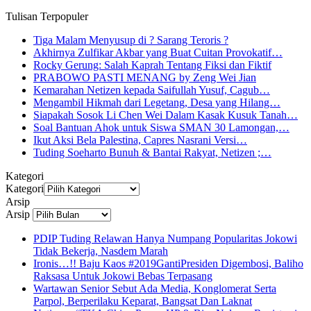
Tulisan Terpopuler
Tiga Malam Menyusup di ? Sarang Teroris ?
Akhirnya Zulfikar Akbar yang Buat Cuitan Provokatif…
Rocky Gerung: Salah Kaprah Tentang Fiksi dan Fiktif
PRABOWO PASTI MENANG by Zeng Wei Jian
Kemarahan Netizen kepada Saifullah Yusuf, Cagub…
Mengambil Hikmah dari Legetang, Desa yang Hilang…
Siapakah Sosok Li Chen Wei Dalam Kasak Kusuk Tanah…
Soal Bantuan Ahok untuk Siswa SMAN 30 Lamongan,…
Ikut Aksi Bela Palestina, Capres Nasrani Versi…
Tuding Soeharto Bunuh & Bantai Rakyat, Netizen ;…
Kategori
Kategori
Arsip
Arsip
PDIP Tuding Relawan Hanya Numpang Popularitas Jokowi
Tidak Bekerja, Nasdem Marah
Ironis…!! Baju Kaos #2019GantiPresiden Digembosi, Baliho
Raksasa Untuk Jokowi Bebas Terpasang
Wartawan Senior Sebut Ada Media, Konglomerat Serta
Parpol, Berperilaku Keparat, Bangsat Dan Laknat