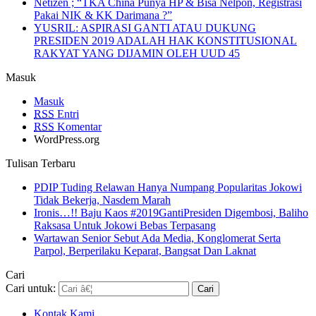
Netizen ; “TKA China Punya HP & Bisa Nelpon, Registrasi
Pakai NIK & KK Darimana ?”
YUSRIL: ASPIRASI GANTI ATAU DUKUNG
PRESIDEN 2019 ADALAH HAK KONSTITUSIONAL
RAKYAT YANG DIJAMIN OLEH UUD 45
Masuk
Masuk
RSS
Entri
RSS
Komentar
WordPress.org
Tulisan Terbaru
PDIP Tuding Relawan Hanya Numpang Popularitas Jokowi
Tidak Bekerja, Nasdem Marah
Ironis…!! Baju Kaos #2019GantiPresiden Digembosi, Baliho
Raksasa Untuk Jokowi Bebas Terpasang
Wartawan Senior Sebut Ada Media, Konglomerat Serta
Parpol, Berperilaku Keparat, Bangsat Dan Laknat
Cari
Cari untuk:
Kontak Kami