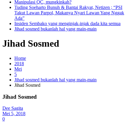
Manipulasi QC, mungkinkah?
Tuding Soeharto Bunuh & Bantai Rakyat, Netizen ; “PSI
Takut Lawan Parpol, Makanya Nyari Lawan Yang Nggak
Ada”
Insiden Sembako yang menginjak-injak dada kita semua
Jihad sosmed bukanlah hal yang main-main
Jihad Sosmed
Home
2018
Mei
5
Jihad sosmed bukanlah hal yang main-main
Jihad Sosmed
Jihad Sosmed
Dee Sagita
Mei 5, 2018
0