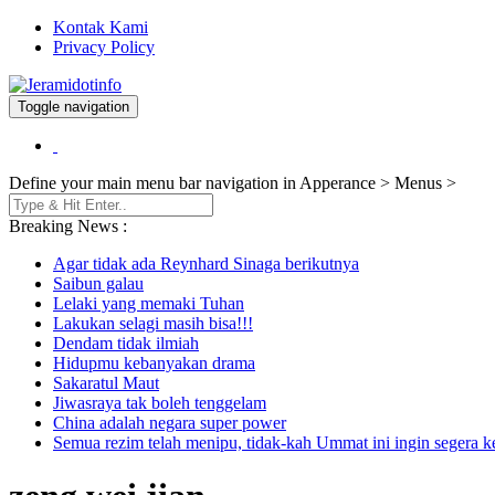
Kontak Kami
Privacy Policy
Toggle navigation
Berita dan Informasi Terkini
Jeramidotinfo
Define your main menu bar navigation in Apperance > Menus >
Breaking News :
Agar tidak ada Reynhard Sinaga berikutnya
Saibun galau
Lelaki yang memaki Tuhan
Lakukan selagi masih bisa!!!
Dendam tidak ilmiah
Hidupmu kebanyakan drama
Sakaratul Maut
Jiwasraya tak boleh tenggelam
China adalah negara super power
Semua rezim telah menipu, tidak-kah Ummat ini ingin segera 