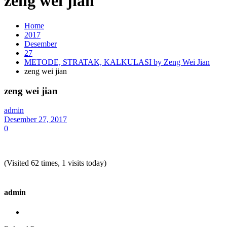
zeng wei jian
Home
2017
Desember
27
METODE, STRATAK, KALKULASI by Zeng Wei Jian
zeng wei jian
zeng wei jian
admin
Desember 27, 2017
0
(Visited 62 times, 1 visits today)
admin