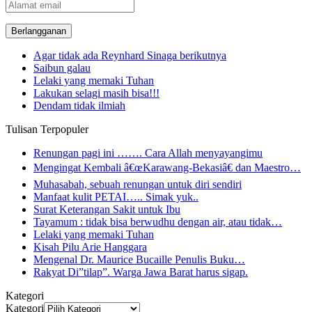
Alamat
email
Agar tidak ada Reynhard Sinaga berikutnya
Saibun galau
Lelaki yang memaki Tuhan
Lakukan selagi masih bisa!!!
Dendam tidak ilmiah
Tulisan Terpopuler
Renungan pagi ini ……. Cara Allah menyayangimu
Mengingat Kembali â€œKarawang-Bekasiâ€ dan Maestro…
Muhasabah, sebuah renungan untuk diri sendiri
Manfaat kulit PETAI….. Simak yuk..
Surat Keterangan Sakit untuk Ibu
Tayamum : tidak bisa berwudhu dengan air, atau tidak…
Lelaki yang memaki Tuhan
Kisah Pilu Arie Hanggara
Mengenal Dr. Maurice Bucaille Penulis Buku…
Rakyat Di”tilap”. Warga Jawa Barat harus sigap.
Kategori
Kategori