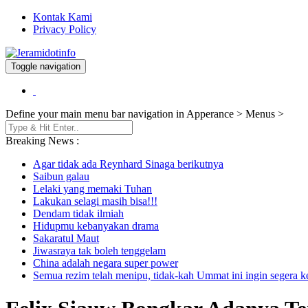
Kontak Kami
Privacy Policy
Toggle navigation
Berita dan Informasi Terkini
Jeramidotinfo
Define your main menu bar navigation in Apperance > Menus >
Breaking News :
Agar tidak ada Reynhard Sinaga berikutnya
Saibun galau
Lelaki yang memaki Tuhan
Lakukan selagi masih bisa!!!
Dendam tidak ilmiah
Hidupmu kebanyakan drama
Sakaratul Maut
Jiwasraya tak boleh tenggelam
China adalah negara super power
Semua rezim telah menipu, tidak-kah Ummat ini ingin segera 