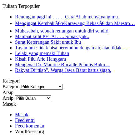
Tulisan Terpopuler
Renungan pagi ini ……. Cara Allah menyayangimu
Mengingat Kembali â€œKarawang-Bekasiâ€ dan Maestro…
Muhasabah, sebuah renungan untuk diri sendiri
Manfaat kulit PETAI….. Simak yuk..
Surat Keterangan Sakit untuk Ibu
Tayamum : tidak bisa berwudhu dengan air, atau tidak…
Lelaki yang memaki Tuhan
Kisah Pilu Arie Hanggara
Mengenal Dr. Maurice Bucaille Penulis Buku…
Rakyat Di”tilap”. Warga Jawa Barat harus sigap.
Kategori
Kategori
Arsip
Arsip
Masuk
Masuk
Feed entri
Feed komentar
WordPress.org