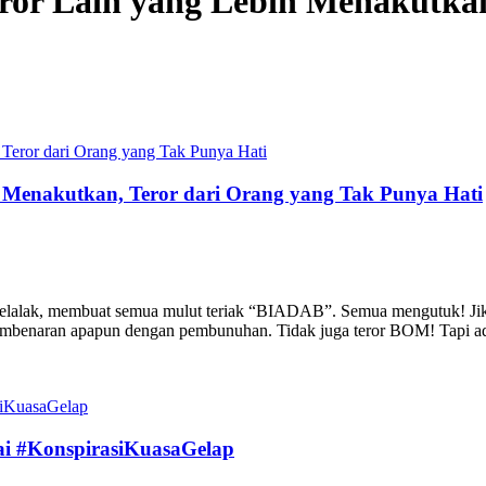
ror Lain yang Lebih Menakutkan
 Menakutkan, Teror dari Orang yang Tak Punya Hati
elalak, membuat semua mulut teriak “BIADAB”. Semua mengutuk! Jika
pembenaran apapun dengan pembunuhan. Tidak juga teror BOM! Tapi ad
ai #KonspirasiKuasaGelap