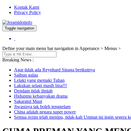
Kontak Kami
Privacy Policy
Toggle navigation
Berita dan Informasi Terkini
Jeramidotinfo
Define your main menu bar navigation in Apperance > Menus >
Breaking News :
Agar tidak ada Reynhard Sinaga berikutnya
Saibun galau
Lelaki yang memaki Tuhan
Lakukan selagi masih bisa!!!
Dendam tidak ilmiah
Hidupmu kebanyakan drama
Sakaratul Maut
Jiwasraya tak boleh tenggelam
China adalah negara super power
Semua rezim telah menipu, tidak-kah Ummat ini ingin segera 