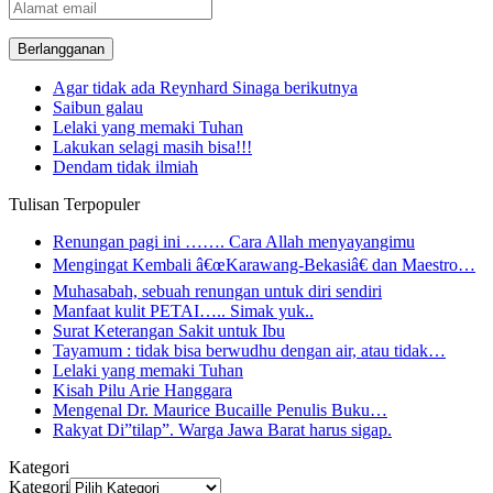
Alamat
email
Agar tidak ada Reynhard Sinaga berikutnya
Saibun galau
Lelaki yang memaki Tuhan
Lakukan selagi masih bisa!!!
Dendam tidak ilmiah
Tulisan Terpopuler
Renungan pagi ini ……. Cara Allah menyayangimu
Mengingat Kembali â€œKarawang-Bekasiâ€ dan Maestro…
Muhasabah, sebuah renungan untuk diri sendiri
Manfaat kulit PETAI….. Simak yuk..
Surat Keterangan Sakit untuk Ibu
Tayamum : tidak bisa berwudhu dengan air, atau tidak…
Lelaki yang memaki Tuhan
Kisah Pilu Arie Hanggara
Mengenal Dr. Maurice Bucaille Penulis Buku…
Rakyat Di”tilap”. Warga Jawa Barat harus sigap.
Kategori
Kategori