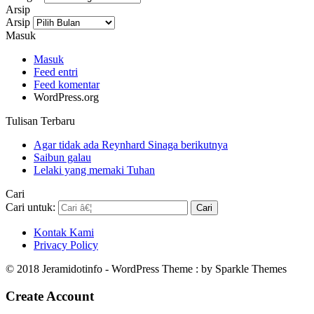
Arsip
Arsip
Masuk
Masuk
Feed entri
Feed komentar
WordPress.org
Tulisan Terbaru
Agar tidak ada Reynhard Sinaga berikutnya
Saibun galau
Lelaki yang memaki Tuhan
Cari
Cari untuk:
Kontak Kami
Privacy Policy
© 2018 Jeramidotinfo - WordPress Theme : by Sparkle Themes
Create Account