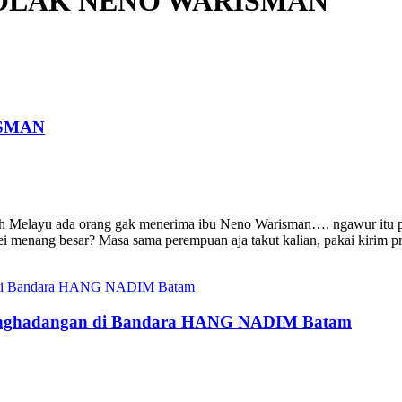
OLAK NENO WARISMAN
SMAN
nah Melayu ada orang gak menerima ibu Neno Warisman…. ngawur itu 
vei menang besar? Masa sama perempuan aja takut kalian, pakai kirim 
g Penghadangan di Bandara HANG NADIM Batam