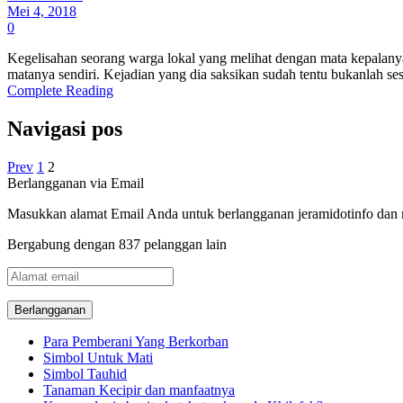
Mei 4, 2018
0
Kegelisahan seorang warga lokal yang melihat dengan mata kepalanya 
matanya sendiri. Kejadian yang dia saksikan sudah tentu bukanlah s
Complete Reading
Navigasi pos
Prev
1
2
Berlangganan via Email
Masukkan alamat Email Anda untuk berlangganan jeramidotinfo dan me
Bergabung dengan 837 pelanggan lain
Alamat
email
Para Pemberani Yang Berkorban
Simbol Untuk Mati
Simbol Tauhid
Tanaman Kecipir dan manfaatnya