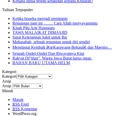
Kenapa dunia begitu ketakutan kepada Khilafah?
Tulisan Terpopuler
Ketika boneka menjadi pemimpin
Renungan pagi ini ……. Cara Allah menyayangimu
Kisah Pilu Arie Hanggara
TAWA MALAIKAT DIMASJID
Surat Keterangan Sakit untuk Ibu
Muhasabah, sebuah renungan untuk diri sendiri
Mengingat Kembali â€œKarawang-Bekasiâ€ dan Maestro…
Sejarah Ondel-Ondel Dan Riwayatnya Kini
Rakyat Di”tilap”. Warga Jawa Barat harus sigap.
BAHAN BAKU UTAMA HELM
Kategori
Kategori
Arsip
Arsip
Masuk
Masuk
RSS
Entri
RSS
Komentar
WordPress.org