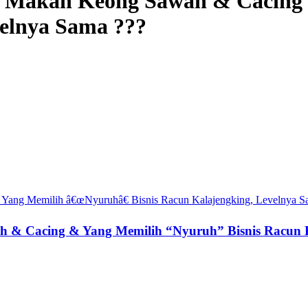
at Makan Keong Sawah & Cacing
velnya Sama ???
 & Cacing & Yang Memilih “Nyuruh” Bisnis Racun K