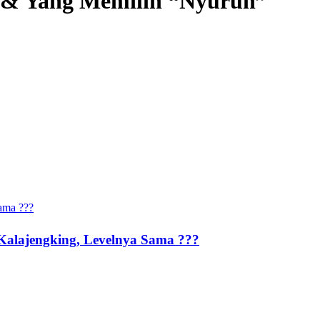
 & Yang Memilih “Nyuruh”
alajengking, Levelnya Sama ???