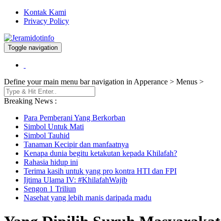
Kontak Kami
Privacy Policy
Toggle navigation
Berita dan Informasi Terkini
Jeramidotinfo
Define your main menu bar navigation in Apperance > Menus >
Breaking News :
Para Pemberani Yang Berkorban
Simbol Untuk Mati
Simbol Tauhid
Tanaman Kecipir dan manfaatnya
Kenapa dunia begitu ketakutan kepada Khilafah?
Rahasia hidup ini
Terima kasih untuk yang pro kontra HTI dan FPI
Ijtima Ulama IV: #KhilafahWajib
Sengon 1 Triliun
Nasehat yang lebih manis daripada madu