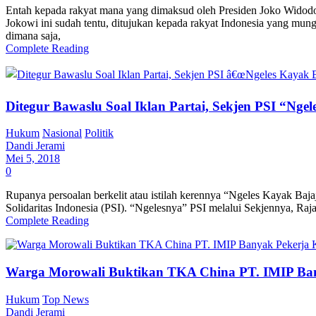
Entah kepada rakyat mana yang dimaksud oleh Presiden Joko Widodo 
Jokowi ini sudah tentu, ditujukan kepada rakyat Indonesia yang mung
dimana saja,
Complete Reading
Ditegur Bawaslu Soal Iklan Partai, Sekjen PSI “Nge
Hukum
Nasional
Politik
Dandi Jerami
Mei 5, 2018
0
Rupanya persoalan berkelit atau istilah kerennya “Ngeles Kayak Bajaj”
Solidaritas Indonesia (PSI). “Ngelesnya” PSI melalui Sekjennya, Ra
Complete Reading
Warga Morowali Buktikan TKA China PT. IMIP Ban
Hukum
Top News
Dandi Jerami