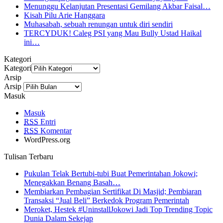
Menunggu Kelanjutan Presentasi Gemilang Akbar Faisal…
Kisah Pilu Arie Hanggara
Muhasabah, sebuah renungan untuk diri sendiri
TERCYDUK! Caleg PSI yang Mau Bully Ustad Haikal
ini…
Kategori
Kategori
Arsip
Arsip
Masuk
Masuk
RSS
Entri
RSS
Komentar
WordPress.org
Tulisan Terbaru
Pukulan Telak Bertubi-tubi Buat Pemerintahan Jokowi;
Menegakkan Benang Basah…
Membiarkan Pembagian Sertifikat Di Masjid; Pembiaran
Transaksi “Jual Beli” Berkedok Program Pemerintah
Meroket, Hestek #UninstallJokowi Jadi Top Trending Topic
Dunia Dalam Sekejap