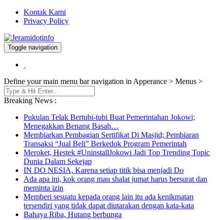
Kontak Kami
Privacy Policy
Toggle navigation
Berita dan Informasi Terkini
Jeramidotinfo
Define your main menu bar navigation in Apperance > Menus >
Breaking News :
Pukulan Telak Bertubi-tubi Buat Pemerintahan Jokowi;
Menegakkan Benang Basah…
Membiarkan Pembagian Sertifikat Di Masjid; Pembiaran
Transaksi “Jual Beli” Berkedok Program Pemerintah
Meroket, Hestek #UninstallJokowi Jadi Top Trending Topic
Dunia Dalam Sekejap
IN DO NESIA, Karena setiap titik bisa menjadi Do
Ada apa ini, kok orang mau shalat jumat harus bersurat dan
meminta izin
Memberi sesuatu kepada orang lain itu ada kenikmatan
tersendiri yang tidak dapat diutarakan dengan kata-kata
Bahaya Riba, Hutang berbunga