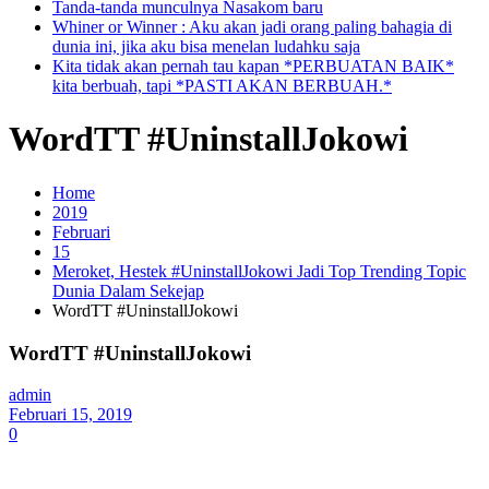
Tanda-tanda munculnya Nasakom baru
Whiner or Winner : Aku akan jadi orang paling bahagia di
dunia ini, jika aku bisa menelan ludahku saja
Kita tidak akan pernah tau kapan *PERBUATAN BAIK*
kita berbuah, tapi *PASTI AKAN BERBUAH.*
WordTT #UninstallJokowi
Home
2019
Februari
15
Meroket, Hestek #UninstallJokowi Jadi Top Trending Topic
Dunia Dalam Sekejap
WordTT #UninstallJokowi
WordTT #UninstallJokowi
admin
Februari 15, 2019
0