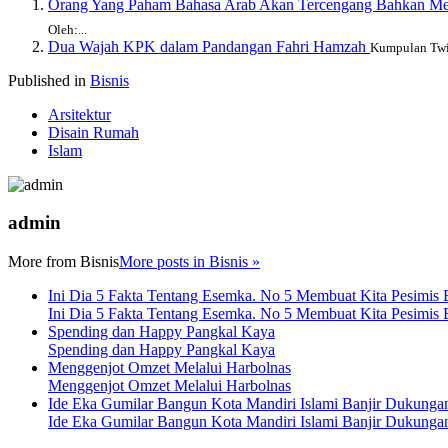
Orang Yang Paham Bahasa Arab Akan Tercengang Bahkan Mena
Oleh:...
Dua Wajah KPK dalam Pandangan Fahri Hamzah
Kumpulan Twit
Published in
Bisnis
Arsitektur
Disain Rumah
Islam
admin
More from
Bisnis
More posts in Bisnis »
Ini Dia 5 Fakta Tentang Esemka. No 5 Membuat Kita Pesimis
Ini Dia 5 Fakta Tentang Esemka. No 5 Membuat Kita Pesimis
Spending dan Happy Pangkal Kaya
Spending dan Happy Pangkal Kaya
Menggenjot Omzet Melalui Harbolnas
Menggenjot Omzet Melalui Harbolnas
Ide Eka Gumilar Bangun Kota Mandiri Islami Banjir Dukunga
Ide Eka Gumilar Bangun Kota Mandiri Islami Banjir Dukunga