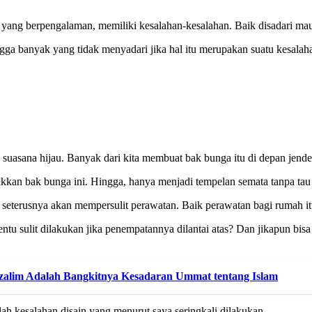
ang berpengalaman, memiliki kesalahan-kesalahan. Baik disadari mau
gga banyak yang tidak menyadari jika hal itu merupakan suatu kesalahan
suasana hijau. Banyak dari kita membuat bak bunga itu di depan jend
takkan bak bunga ini. Hingga, hanya menjadi tempelan semata tanpa tau
dan seterusnya akan mempersulit perawatan. Baik perawatan bagi rumah 
ntu sulit dilakukan jika penempatannya dilantai atas? Dan jikapun bisa
 Dzalim Adalah Bangkitnya Kesadaran Ummat tentang Islam
lah kesalahan disain yang menurut saya seringkali dilakukan.