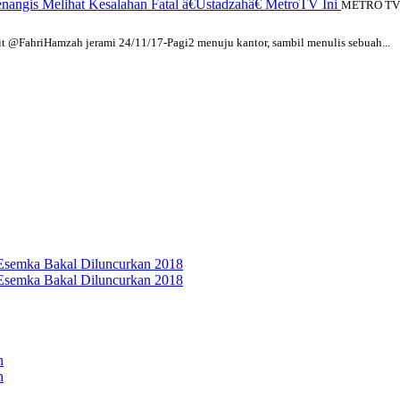
ngis Melihat Kesalahan Fatal â€Ustadzahâ€ MetroTV Ini
METRO TV
 @FahriHamzah jerami 24/11/17-Pagi2 menuju kantor, sambil menulis sebuah...
 Esemka Bakal Diluncurkan 2018
 Esemka Bakal Diluncurkan 2018
n
n