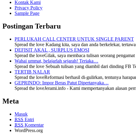
Kontak Kami
Privacy Policy
Sample Page
Postingan Terbaru
PERLUKAH CALL CENTER UNTUK SINGLE PARENT
Spread the love Kadang kita, saya dan anda berkelekar, tertaw
DEFISIT AKAL , SURPLUS EMOSI
Spread the loveGilak, saya membaca tulisan seorang pengamat po
Wahai ummat, belajarlah sejarah! Teriaka…
Spread the love Sebuah tulisan yang diambil dari dinding FB T
TERTIB NALAR
Spread the loveReformasi berhasil di-gulirkan, tentunya harapa
GEPRINDO: Impor Beras Patut Dipertanyaka…
Spread the loveJerami.info - Kami mempertanyakan alasan pe
Meta
Masuk
RSS
Entri
RSS
Komentar
WordPress.org