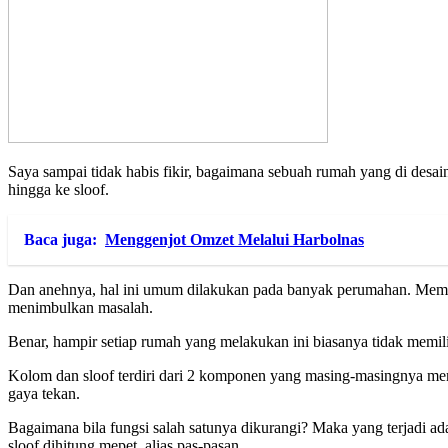
Saya sampai tidak habis fikir, bagaimana sebuah rumah yang di des
hingga ke sloof.
Baca juga:
Menggenjot Omzet Melalui Harbolnas
Dan anehnya, hal ini umum dilakukan pada banyak perumahan. Memang p
menimbulkan masalah.
Benar, hampir setiap rumah yang melakukan ini biasanya tidak memilik
Kolom dan sloof terdiri dari 2 komponen yang masing-masingnya memi
gaya tekan.
Bagaimana bila fungsi salah satunya dikurangi? Maka yang terjadi ad
sloof dihitung mepet, alias pas-pasan.