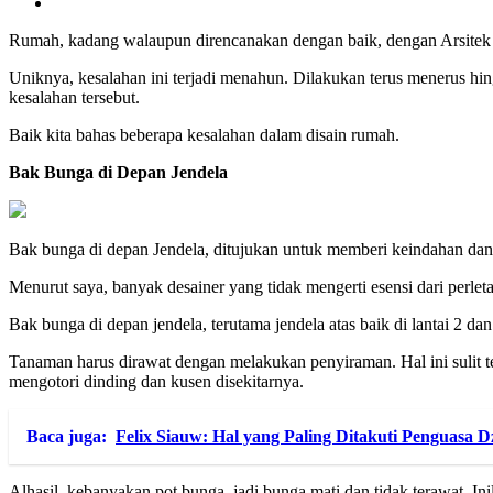
Rumah, kadang walaupun direncanakan dengan baik, dengan Arsitek y
Uniknya, kesalahan ini terjadi menahun. Dilakukan terus menerus hin
kesalahan tersebut.
Baik kita bahas beberapa kesalahan dalam disain rumah.
Bak Bunga
di Depan Jendela
Bak bunga di depan Jendela, ditujukan untuk memberi keindahan dan 
Menurut saya, banyak desainer yang tidak mengerti esensi dari perle
Bak bunga di depan jendela, terutama jendela atas baik di lantai 2 
Tanaman harus dirawat dengan melakukan penyiraman. Hal ini sulit te
mengotori dinding dan kusen disekitarnya.
Baca juga:
Felix Siauw: Hal yang Paling Ditakuti Penguasa
Alhasil, kebanyakan pot bunga, jadi bunga mati dan tidak terawat. Ini