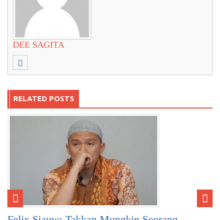
DEE SAGITA
RELATED POSTS
Felix Siauw: Takkan Mungkin Seorang