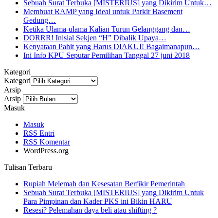
Sebuah Surat Terbuka [MISTERIUS] yang Dikirim Untuk…
Membuat RAMP yang Ideal untuk Parkir Basement
Gedung…
Ketika Ulama-ulama Kalian Turun Gelanggang dan…
DORRR! Inisial Sekjen “H” Dibalik Upaya…
Kenyataan Pahit yang Harus DIAKUI! Bagaimanapun…
Ini Info KPU Seputar Pemilihan Tanggal 27 juni 2018
Kategori
Kategori
Arsip
Arsip
Masuk
Masuk
RSS
Entri
RSS
Komentar
WordPress.org
Tulisan Terbaru
Rupiah Melemah dan Kesesatan Berfikir Pemerintah
Sebuah Surat Terbuka [MISTERIUS] yang Dikirim Untuk
Para Pimpinan dan Kader PKS ini Bikin HARU
Resesi? Pelemahan daya beli atau shifting ?