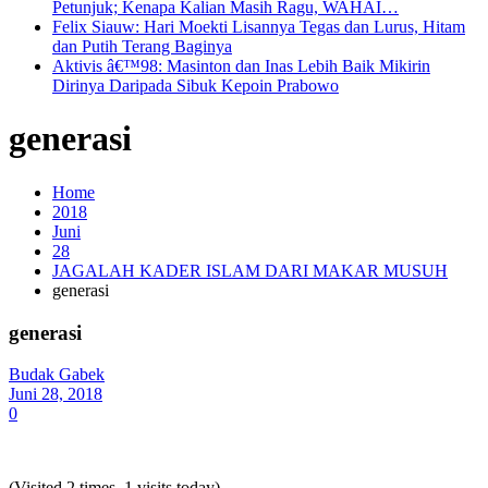
Petunjuk; Kenapa Kalian Masih Ragu, WAHAI…
Felix Siauw: Hari Moekti Lisannya Tegas dan Lurus, Hitam
dan Putih Terang Baginya
Aktivis â€™98: Masinton dan Inas Lebih Baik Mikirin
Dirinya Daripada Sibuk Kepoin Prabowo
generasi
Home
2018
Juni
28
JAGALAH KADER ISLAM DARI MAKAR MUSUH
generasi
generasi
Budak Gabek
Juni 28, 2018
0
(Visited 2 times, 1 visits today)