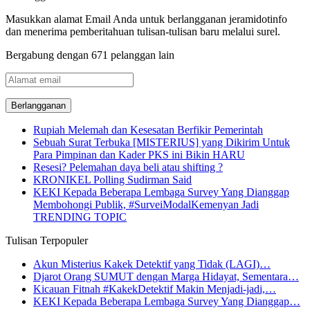
Masukkan alamat Email Anda untuk berlangganan jeramidotinfo
dan menerima pemberitahuan tulisan-tulisan baru melalui surel.
Bergabung dengan 671 pelanggan lain
Alamat
email
Rupiah Melemah dan Kesesatan Berfikir Pemerintah
Sebuah Surat Terbuka [MISTERIUS] yang Dikirim Untuk
Para Pimpinan dan Kader PKS ini Bikin HARU
Resesi? Pelemahan daya beli atau shifting ?
KRONIKEL Polling Sudirman Said
KEKI Kepada Beberapa Lembaga Survey Yang Dianggap
Membohongi Publik, #SurveiModalKemenyan Jadi
TRENDING TOPIC
Tulisan Terpopuler
Akun Misterius Kakek Detektif yang Tidak (LAGI)…
Djarot Orang SUMUT dengan Marga Hidayat, Sementara…
Kicauan Fitnah #KakekDetektif Makin Menjadi-jadi,…
KEKI Kepada Beberapa Lembaga Survey Yang Dianggap…