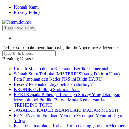
Kontak Kami
Privacy Policy
Toggle navigation
Berita dan Informasi Terkini
Jeramidotinfo
Define your main menu bar navigation in Apperance > Menus >
Breaking News :
Rupiah Melemah dan Kesesatan Berfikir Pemerintah
Sebuah Surat Terbuka [MISTERIUS] yang Dikirim Untuk
Para Pimpinan dan Kader PKS ini Bikin HARU
Resesi? Pelemahan daya beli atau shifting ?
KRONIKEL Polling Sudirman Said
KEKI Kepada Beberapa Lembaga Survey Yang Dianggap
Membohongi Publik, #SurveiModalKemenyan Jadi
TRENDING TOPIC
JAGALAH KADER ISLAM DARI MAKAR MUSUH
PENTING! Ini Panduan Memilih Pemimpin Menurut Buya
Yahya
Ketika Ulama-ulama Kalian Turun Gelanggang dan Memberi