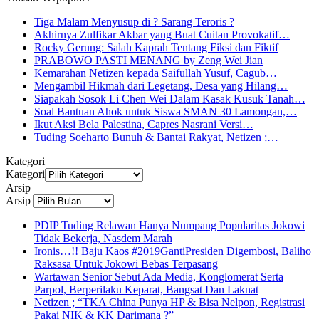
Tiga Malam Menyusup di ? Sarang Teroris ?
Akhirnya Zulfikar Akbar yang Buat Cuitan Provokatif…
Rocky Gerung: Salah Kaprah Tentang Fiksi dan Fiktif
PRABOWO PASTI MENANG by Zeng Wei Jian
Kemarahan Netizen kepada Saifullah Yusuf, Cagub…
Mengambil Hikmah dari Legetang, Desa yang Hilang…
Siapakah Sosok Li Chen Wei Dalam Kasak Kusuk Tanah…
Soal Bantuan Ahok untuk Siswa SMAN 30 Lamongan,…
Ikut Aksi Bela Palestina, Capres Nasrani Versi…
Tuding Soeharto Bunuh & Bantai Rakyat, Netizen ;…
Kategori
Kategori
Arsip
Arsip
PDIP Tuding Relawan Hanya Numpang Popularitas Jokowi
Tidak Bekerja, Nasdem Marah
Ironis…!! Baju Kaos #2019GantiPresiden Digembosi, Baliho
Raksasa Untuk Jokowi Bebas Terpasang
Wartawan Senior Sebut Ada Media, Konglomerat Serta
Parpol, Berperilaku Keparat, Bangsat Dan Laknat
Netizen ; “TKA China Punya HP & Bisa Nelpon, Registrasi
Pakai NIK & KK Darimana ?”