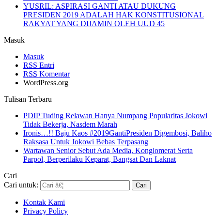
YUSRIL: ASPIRASI GANTI ATAU DUKUNG
PRESIDEN 2019 ADALAH HAK KONSTITUSIONAL
RAKYAT YANG DIJAMIN OLEH UUD 45
Masuk
Masuk
RSS
Entri
RSS
Komentar
WordPress.org
Tulisan Terbaru
PDIP Tuding Relawan Hanya Numpang Popularitas Jokowi
Tidak Bekerja, Nasdem Marah
Ironis…!! Baju Kaos #2019GantiPresiden Digembosi, Baliho
Raksasa Untuk Jokowi Bebas Terpasang
Wartawan Senior Sebut Ada Media, Konglomerat Serta
Parpol, Berperilaku Keparat, Bangsat Dan Laknat
Cari
Cari untuk:
Kontak Kami
Privacy Policy