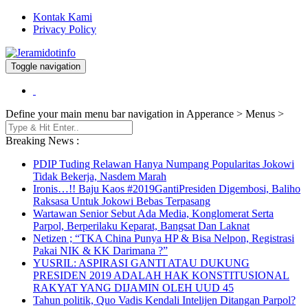
Kontak Kami
Privacy Policy
Toggle navigation
Berita dan Informasi Terkini
Jeramidotinfo
Define your main menu bar navigation in Apperance > Menus >
Breaking News :
PDIP Tuding Relawan Hanya Numpang Popularitas Jokowi
Tidak Bekerja, Nasdem Marah
Ironis…!! Baju Kaos #2019GantiPresiden Digembosi, Baliho
Raksasa Untuk Jokowi Bebas Terpasang
Wartawan Senior Sebut Ada Media, Konglomerat Serta
Parpol, Berperilaku Keparat, Bangsat Dan Laknat
Netizen ; “TKA China Punya HP & Bisa Nelpon, Registrasi
Pakai NIK & KK Darimana ?”
YUSRIL: ASPIRASI GANTI ATAU DUKUNG
PRESIDEN 2019 ADALAH HAK KONSTITUSIONAL
RAKYAT YANG DIJAMIN OLEH UUD 45
Tahun politik, Quo Vadis Kendali Intelijen Ditangan Parpol?