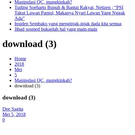
Manipulasi QC, mungkinkah?
Tuding Soeharto Bunuh & Bantai Rakyat, Netizen ; “PSI
Takut Lawan Parpol, Makanya Nyari Lawan Yang Nggak
Ada”
Insiden Sembako yang menginjak-injak dada kita semua
Jihad sosmed bukanlah hal yang main-main
download (3)
Home
2018
Mei
5
Manipulasi QC, mungkinkah?
download (3)
download (3)
Dee Sagita
Mei 5, 2018
0